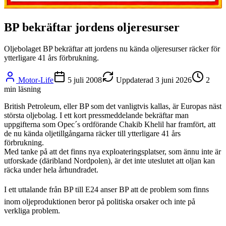
BP bekräftar jordens oljeresurser
Oljebolaget BP bekräftar att jordens nu kända oljeresurser räcker för
ytterligare 41 års förbrukning.
Motor-Life
5 juli 2008
Uppdaterad
3 juni 2026
2
min läsning
British Petroleum, eller BP som det vanligtvis kallas, är Europas näst
största oljebolag. I ett kort pressmeddelande bekräftar man
uppgifterna som Opec´s ordförande Chakib Khelil har framfört, att
de nu kända oljetillgångarna räcker till ytterligare 41 års
förbrukning.
Med tanke på att det finns nya exploateringsplatser, som ännu inte är
utforskade (däribland Nordpolen), är det inte uteslutet att oljan kan
räcka under hela århundradet.
I ett uttalande från BP till E24 anser BP att de problem som finns
inom oljeproduktionen beror på politiska orsaker och inte på
verkliga problem.