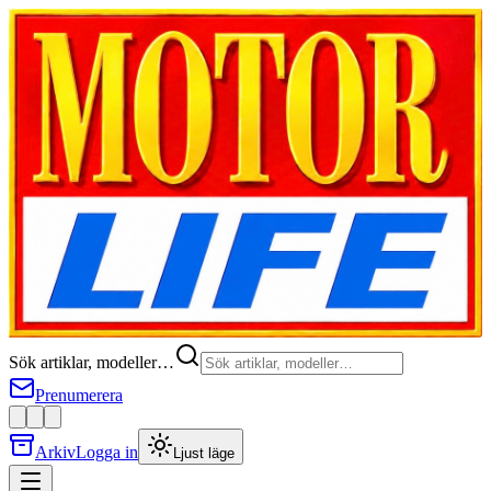
Sök artiklar, modeller…
Prenumerera
Arkiv
Logga in
Ljust läge