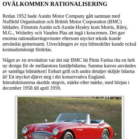
OVÄLKOMMEN RATIONALISERING
Redan 1952 hade Austin Motor Company gått samman med
Nuffield Organisation och British Motor Corporation (BMC)
bildades. Förutom Austin och Austin-Healey kom Morris, Riley,
M.G., Wolseley och Vanden Plas att ingå i koncernen. Det gav
enorma rationaliseringsvinster eftersom mycket teknik kunde
användas gemensamt. Utvecklingen av nya bilmodeller kunde också
kostnadsmässigt fördelas.
Något av en revolution var det när BMC lät Pinin Farina rita en helt
ny design för de mellanstora familjebilarna. Samma kaross användes
av samtliga bilmärken! Enbart grill och andra detaljer skiljde bilarna
åt! Ett mycket djärvt steg i det konservativa England.
Introduktionerna skedde stegvis, märke efter märke, med början i
december 1958 till april 1959.