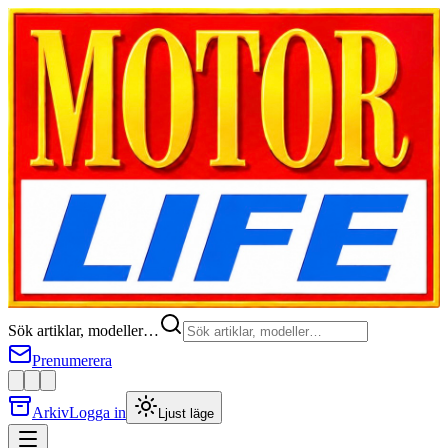
Sök artiklar, modeller…
Prenumerera
Arkiv
Logga in
Ljust läge