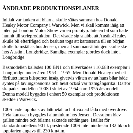
ÄNDRADE PRODUKTIONSPLANER
Initialt var tanken att bilarna skulle sättas samman hos Donald
Healey Motor Company i Warwick. Men vi skall komma ihåg att
bilen på London Motor Show var en prototyp. Inte en bil som hade
hunnit till serieproduktion. Det visade sig snabbt att Austin-Healey
skulle bli efterfrågad och beslutet togs att karosserna till en början
skulle framställas hos Jensen, men att sammansättningen skulle ske
hos Austin i Longbridge. Samtliga exemplar gjordes dock inte i
Longbridge.
Basmodellen kallades 100 BN1 och tillverkades i 10.688 exemplar i
Longbridge under åren 1953—1955. Men Donald Healey med ett
förflutet inom bilsporten insåg givetvis vikten av att hans bilar både
syntes på tävlingsbanorna och helst också var framgångsrika! Därför
skapades modellen 100S i slutet av 1954 som 1955 års modell.
Denna modell byggdes i enbart 50 exemplar och produktionen
skedde i Warwick.
100S hade topplock av lättmetall och 4-växlad låda med overdrive.
Hela karossen byggdes i aluminium hos Jensen. Dessutom blev
grillen mindre och bilarna saknade stötfångare. Istället för
standardmodellens 90 hk presterade 100S inte mindre än 132 hk och
toppfarten angavs till 230 km/tim.