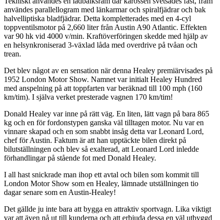
Tekniskt användes en lådbalksram där karossen svetsades fast, fram
användes parallellogram med länkarmar och spiralfjädrar och bak
halvelliptiska bladfjädrar. Detta kompletterades med en 4-cyl
toppventilsmotor på 2,660 liter från Austin A90 Atlantic. Effekten
var 90 hk vid 4000 v/min. Kraftöverföringen skedde med hjälp av
en helsynkroniserad 3-växlad låda med overdrive på tvåan och
trean.
Det blev något av en sensation när denna Healey premiärvisades på
1952 London Motor Show. Namnet var initialt Healey Hundred
med anspelning på att toppfarten var beräknad till 100 mph (160
km/tim). I själva verket presterade vagnen 170 km/tim!
Donald Healey var inne på rätt väg. En liten, lätt vagn på bara 865
kg och en för fordonstypen ganska väl tilltagen motor. Nu var en
vinnare skapad och en som snabbt insåg detta var Leonard Lord,
chef för Austin. Faktum är att han upptäckte bilen direkt på
bilutställningen och blev så exalterad, att Leonard Lord inledde
förhandlingar på stående fot med Donald Healey.
I all hast snickrade man ihop ett avtal och bilen som kommit till
London Motor Show som en Healey, lämnade utställningen tio
dagar senare som en Austin-Healey!
Det gällde ju inte bara att bygga en attraktiv sportvagn. Lika viktigt
var att även nå ut till kunderna och att erbjuda dessa en väl utbyggd