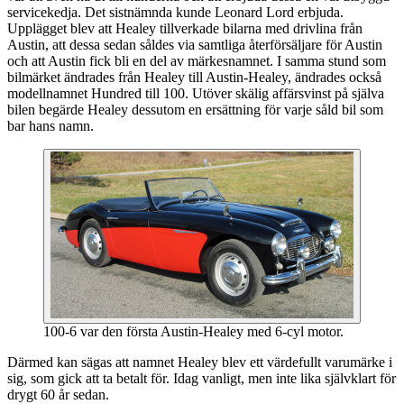
servicekedja. Det sistnämnda kunde Leonard Lord erbjuda.
Upplägget blev att Healey tillverkade bilarna med drivlina från
Austin, att dessa sedan såldes via samtliga återförsäljare för Austin
och att Austin fick bli en del av märkesnamnet. I samma stund som
bilmärket ändrades från Healey till Austin-Healey, ändrades också
modellnamnet Hundred till 100. Utöver skälig affärsvinst på själva
bilen begärde Healey dessutom en ersättning för varje såld bil som
bar hans namn.
100-6 var den första Austin-Healey med 6-cyl motor.
Därmed kan sägas att namnet Healey blev ett värdefullt varumärke i
sig, som gick att ta betalt för. Idag vanligt, men inte lika självklart för
drygt 60 år sedan.