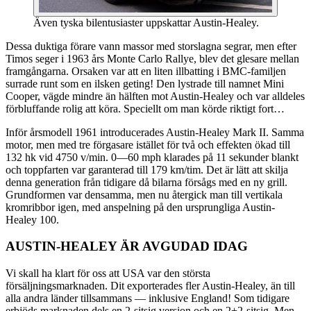
Även tyska bilentusiaster uppskattar Austin-Healey.
Dessa duktiga förare vann massor med storslagna segrar, men efter
Timos seger i 1963 års Monte Carlo Rallye, blev det glesare mellan
framgångarna. Orsaken var att en liten illbatting i BMC-familjen
surrade runt som en ilsken geting! Den lystrade till namnet Mini
Cooper, vägde mindre än hälften mot Austin-Healey och var alldeles
förbluffande rolig att köra. Speciellt om man körde riktigt fort…
Inför årsmodell 1961 introducerades Austin-Healey Mark II. Samma
motor, men med tre förgasare istället för två och effekten ökad till
132 hk vid 4750 v/min. 0—60 mph klarades på 11 sekunder blankt
och toppfarten var garanterad till 179 km/tim. Det är lätt att skilja
denna generation från tidigare då bilarna försågs med en ny grill.
Grundformen var densamma, men nu återgick man till vertikala
kromribbor igen, med anspelning på den ursprungliga Austin-
Healey 100.
AUSTIN-HEALEY ÄR AVGUDAD IDAG
Vi skall ha klart för oss att USA var den största
försäljningsmarknaden. Dit exporterades fler Austin-Healey, än till
alla andra länder tillsammans — inklusive England! Som tidigare
erbjöds marknaden dels en 2-sitsig version och en 2+2-sitsig. Men