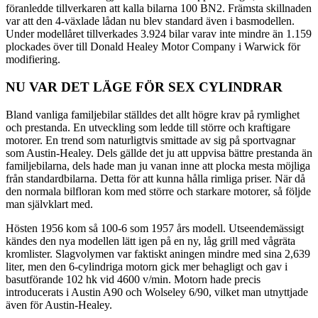
föranledde tillverkaren att kalla bilarna 100 BN2. Främsta skillnaden
var att den 4-växlade lådan nu blev standard även i basmodellen.
Under modellåret tillverkades 3.924 bilar varav inte mindre än 1.159
plockades över till Donald Healey Motor Company i Warwick för
modifiering.
NU VAR DET LÄGE FÖR SEX CYLINDRAR
Bland vanliga familjebilar ställdes det allt högre krav på rymlighet
och prestanda. En utveckling som ledde till större och kraftigare
motorer. En trend som naturligtvis smittade av sig på sportvagnar
som Austin-Healey. Dels gällde det ju att uppvisa bättre prestanda än
familjebilarna, dels hade man ju vanan inne att plocka mesta möjliga
från standardbilarna. Detta för att kunna hålla rimliga priser. När då
den normala bilfloran kom med större och starkare motorer, så följde
man självklart med.
Hösten 1956 kom så 100-6 som 1957 års modell. Utseendemässigt
kändes den nya modellen lätt igen på en ny, låg grill med vågräta
kromlister. Slagvolymen var faktiskt aningen mindre med sina 2,639
liter, men den 6-cylindriga motorn gick mer behagligt och gav i
basutförande 102 hk vid 4600 v/min. Motorn hade precis
introducerats i Austin A90 och Wolseley 6/90, vilket man utnyttjade
även för Austin-Healey.