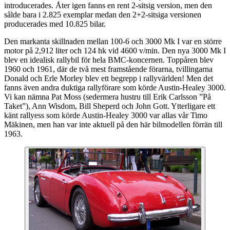
introducerades. Åter igen fanns en rent 2-sitsig version, men den
sålde bara i 2.825 exemplar medan den 2+2-sitsiga versionen
producerades med 10.825 bilar.
Den markanta skillnaden mellan 100-6 och 3000 Mk I var en större
motor på 2,912 liter och 124 hk vid 4600 v/min. Den nya 3000 Mk I
blev en idealisk rallybil för hela BMC-koncernen. Toppåren blev
1960 och 1961, där de två mest framstående förarna, tvillingarna
Donald och Erle Morley blev ett begrepp i rallyvärlden! Men det
fanns även andra duktiga rallyförare som körde Austin-Healey 3000.
Vi kan nämna Pat Moss (sedermera hustru till Erik Carlsson ”På
Taket”), Ann Wisdom, Bill Sheperd och John Gott. Ytterligare ett
känt rallyess som körde Austin-Healey 3000 var allas vår Timo
Mäkinen, men han var inte aktuell på den här bilmodellen förrän till
1963.