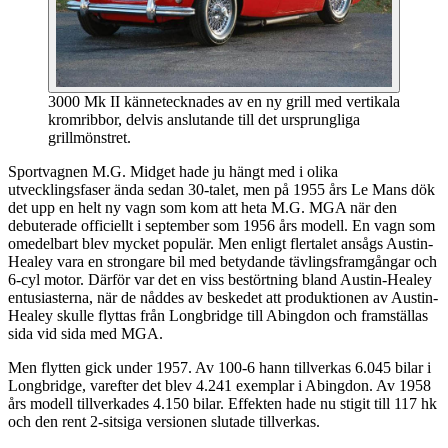
3000 Mk II kännetecknades av en ny grill med vertikala
kromribbor, delvis anslutande till det ursprungliga
grillmönstret.
Sportvagnen M.G. Midget hade ju hängt med i olika
utvecklingsfaser ända sedan 30-talet, men på 1955 års Le Mans dök
det upp en helt ny vagn som kom att heta M.G. MGA när den
debuterade officiellt i september som 1956 års modell. En vagn som
omedelbart blev mycket populär. Men enligt flertalet ansågs Austin-
Healey vara en strongare bil med betydande tävlingsframgångar och
6-cyl motor. Därför var det en viss bestörtning bland Austin-Healey
entusiasterna, när de nåddes av beskedet att produktionen av Austin-
Healey skulle flyttas från Longbridge till Abingdon och framställas
sida vid sida med MGA.
Men flytten gick under 1957. Av 100-6 hann tillverkas 6.045 bilar i
Longbridge, varefter det blev 4.241 exemplar i Abingdon. Av 1958
års modell tillverkades 4.150 bilar. Effekten hade nu stigit till 117 hk
och den rent 2-sitsiga versionen slutade tillverkas.