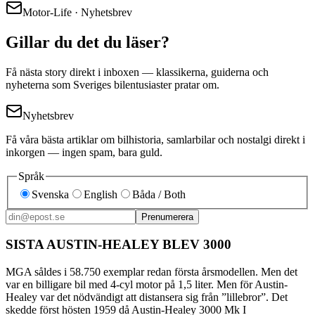
Motor-Life · Nyhetsbrev
Gillar du det du läser?
Få nästa story direkt i inboxen — klassikerna, guiderna och
nyheterna som Sveriges bilentusiaster pratar om.
Nyhetsbrev
Få våra bästa artiklar om bilhistoria, samlarbilar och nostalgi direkt i
inkorgen — ingen spam, bara guld.
Språk
Svenska
English
Båda / Both
Prenumerera
SISTA AUSTIN-HEALEY BLEV 3000
MGA såldes i 58.750 exemplar redan första årsmodellen. Men det
var en billigare bil med 4-cyl motor på 1,5 liter. Men för Austin-
Healey var det nödvändigt att distansera sig från ”lillebror”. Det
skedde först hösten 1959 då Austin-Healey 3000 Mk I