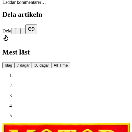
Laddar kommentarer…
Dela artikeln
Dela
Mest läst
Idag
7 dagar
30 dagar
All Time