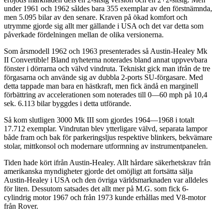
under 1961 och 1962 såldes bara 355 exemplar av den förstnämnda,
men 5.095 bilar av den senare. Kraven på ökad komfort och
utrymme gjorde sig allt mer gällande i USA och det var detta som
påverkade fördelningen mellan de olika versionerna.
Som årsmodell 1962 och 1963 presenterades så Austin-Healey Mk
II Convertible! Bland nyheterna noterades bland annat uppvevbara
fönster i dörrarna och välvd vindruta. Tekniskt gick man ifrån de tre
förgasarna och använde sig av dubbla 2-ports SU-förgasare. Med
detta tappade man bara en hästkraft, men fick ändå en marginell
förbättring av accelerationen som noterades till 0—60 mph på 10,4
sek. 6.113 bilar byggdes i detta utförande.
Så kom slutligen 3000 Mk III som gjordes 1964—1968 i totalt
17.712 exemplar. Vindrutan blev ytterligare välvd, separata lampor
både fram och bak för parkeringsljus respektive blinkers, bekvämare
stolar, mittkonsol och modernare utformning av instrumentpanelen.
Tiden hade kört ifrån Austin-Healey. Allt hårdare säkerhetskrav från
amerikanska myndigheter gjorde det omöjligt att fortsätta sälja
Austin-Healey i USA och den övriga världsmarknaden var alldeles
för liten. Dessutom satsades det allt mer på M.G. som fick 6-
cylindrig motor 1967 och från 1973 kunde erhållas med V8-motor
från Rover.