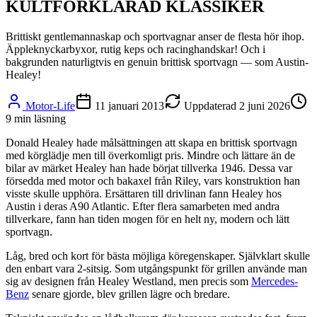
KULTFÖRKLARAD KLASSIKER
Brittiskt gentlemannaskap och sportvagnar anser de flesta hör ihop.
Äppleknyckarbyxor, rutig keps och racinghandskar! Och i
bakgrunden naturligtvis en genuin brittisk sportvagn — som Austin-
Healey!
Motor-Life
11 januari 2013
Uppdaterad
2 juni 2026
9
min läsning
Donald Healey hade målsättningen att skapa en brittisk sportvagn
med körglädje men till överkomligt pris. Mindre och lättare än de
bilar av märket Healey han hade börjat tillverka 1946. Dessa var
försedda med motor och bakaxel från Riley, vars konstruktion han
visste skulle upphöra. Ersättaren till drivlinan fann Healey hos
Austin i deras A90 Atlantic. Efter flera samarbeten med andra
tillverkare, fann han tiden mogen för en helt ny, modern och lätt
sportvagn.
Låg, bred och kort för bästa möjliga köregenskaper. Självklart skulle
den enbart vara 2-sitsig. Som utgångspunkt för grillen använde man
sig av designen från Healey Westland, men precis som
Mercedes-
Benz
senare gjorde, blev grillen lägre och bredare.