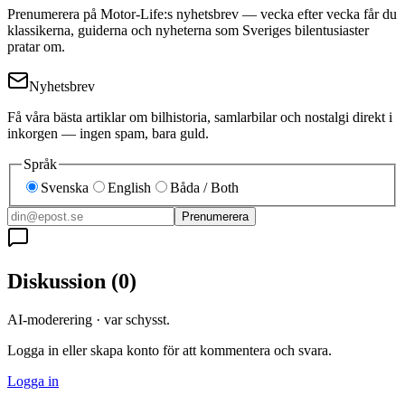
Prenumerera på Motor-Life:s nyhetsbrev — vecka efter vecka får du
klassikerna, guiderna och nyheterna som Sveriges bilentusiaster
pratar om.
Nyhetsbrev
Få våra bästa artiklar om bilhistoria, samlarbilar och nostalgi direkt i
inkorgen — ingen spam, bara guld.
Språk
Svenska
English
Båda / Both
Prenumerera
Diskussion
(
0
)
AI-moderering · var schysst.
Logga in eller skapa konto för att kommentera och svara.
Logga in