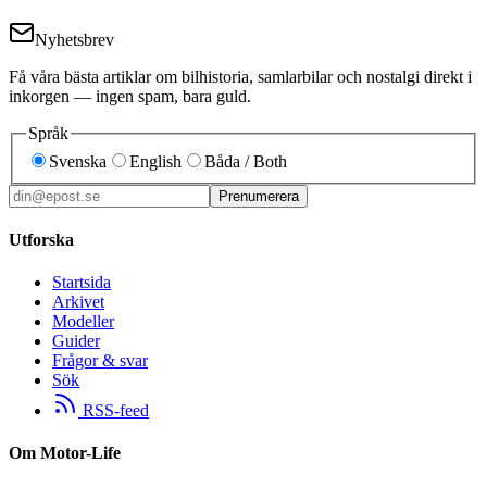
Nyhetsbrev
Få våra bästa artiklar om bilhistoria, samlarbilar och nostalgi direkt i
inkorgen — ingen spam, bara guld.
Språk
Svenska
English
Båda / Both
Prenumerera
Utforska
Startsida
Arkivet
Modeller
Guider
Frågor & svar
Sök
RSS-feed
Om Motor-Life