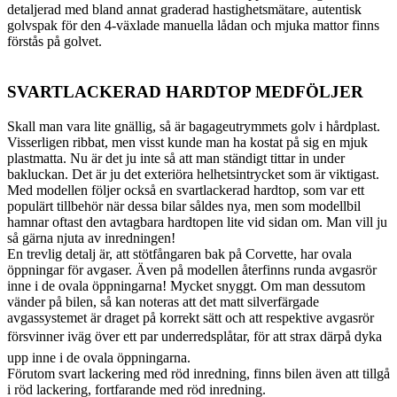
detaljerad med bland annat graderad hastighetsmätare, autentisk
golvspak för den 4-växlade manuella lådan och mjuka mattor finns
förstås på golvet.
SVARTLACKERAD HARDTOP MEDFÖLJER
Skall man vara lite gnällig, så är bagageutrymmets golv i hårdplast.
Visserligen ribbat, men visst kunde man ha kostat på sig en mjuk
plastmatta. Nu är det ju inte så att man ständigt tittar in under
bakluckan. Det är ju det exteriöra helhetsintrycket som är viktigast.
Med modellen följer också en svartlackerad hardtop, som var ett
populärt tillbehör när dessa bilar såldes nya, men som modellbil
hamnar oftast den avtagbara hardtopen lite vid sidan om. Man vill ju
så gärna njuta av inredningen!
En trevlig detalj är, att stötfångaren bak på Corvette, har ovala
öppningar för avgaser. Även på modellen återfinns runda avgasrör
inne i de ovala öppningarna! Mycket snyggt. Om man dessutom
vänder på bilen, så kan noteras att det matt silverfärgade
avgassystemet är draget på korrekt sätt och att respektive avgasrör
försvinner iväg över ett par underredsplåtar, för att strax därpå dyka
upp inne i de ovala öppningarna.
Förutom svart lackering med röd inredning, finns bilen även att tillgå
i röd lackering, fortfarande med röd inredning.