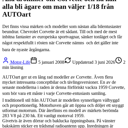
alla bli ägare om man väljer 1/18 från
AUTOart
Det finns vissa märken och modeller som nästan alla bilentusiaster
beundrar. Chevrolet Corvette är ett sådant. Till och med de mest
inbitna fantaster av europeiska sportvagnar, sänker tonläget och får
något respektfullt i rösten när Corvette nämns  och det gäller inte
bara de nyaste årgångarna.
Motor-Life
5 januari 2008
Uppdaterad
3 juni 2026
2
min läsning
AUTOart ger ut en lång rad modeller av Corvette. Även flera
mycket intressanta conceptbilar och tävlingsversioner. En av de
senaste modellerna i raden är denna förföriskt vackra 1959 Corvette,
som bör vara ett måste i varje Corvette-entusiasts samling.
I traditionell stil från AUTOart är modellen synnerligen välbyggd
och proportionerlig. Motorhuven går att öppna och döljer ett snyggt
utformat motorrum. Där återfinns en modell av märkets berömda
283 V8 på 230 hk. Ett vanligt motorval 1959.
Givetvis är även dörrar och baklucka öppningsbara. På vänster
bakskärm sticker en trådsmal radioantenn upp. Inredningen är