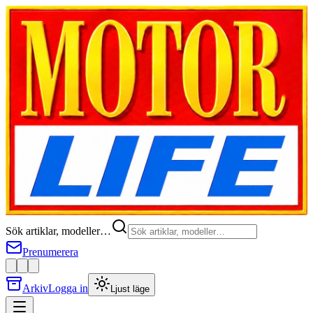
Sök artiklar, modeller…
Prenumerera
Arkiv
Logga in
Ljust läge