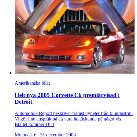
Amerikanska bilar
Helt nya 2005 Corvette C6 premiärvisad i
Detroit!
Automobile Report beskriver främst nyheter från bilindustrin.
Vi gör inte anspråk på att vara heltäckande på något vis.
Istället kommer Du f
Motor-Life ·
31 december 2003