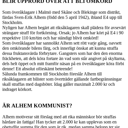
BLIR UPPRÖRD ÖVER ATT BLI OMKÖRD
Som överåklagare i Malmö med Skåne och Blekinge som distrikt,
färdas Sven-Erik Alhem (född den 5 april 1942), ibland E4 upp till
Stockholm.
Nyligen har Alhem begärt att riksåklagaren skall plädera för avsevärt
strängare straff för fortkörning. Orsak; jo Alhem har kört på E4 i 90
respektive 110 km/tim och har ständigt blivit omkörd!
Som överåklagare har sannolikt Alhem sett rött varje gång, oavsett
den omkörande bilens färg, och innerligt önskat att kunna straffa
dessa fruktansvärda förbrytare. Gangsters som har den den enorma
fräckheten, att dels köra fortare än vad som står angivet på skyltarna,
dels helt öppet och mitt framför näsan på en överåklagare köra förbi
denne! Ett absolut oförskämt beteende!
Sålunda framkommen till Stockholm föreslår Alhem till
riksåklagaren att bilister som överträder gällande fartbegränsningar
skall straffas med dagsböter. Idag gäller maximalt 2.000 kr och
indraget körkort.
ÄR ALHEM KOMMUNIST?
Alhem motiverar sitt förslag med att rika människor bör straffas
hårdare än fattiga! Han tycker att 2.000 kr kan upplevas som en
obetydlig summa för den som är rik, medan samma belopp ter sig