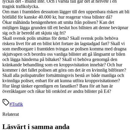
lyckas det - ibland inte. Och i värsta fall går det åt helvete i en
tragisk trafikolycka.
Om man i framtiden dessutom lägger till den uppenbara risken att bli
bötfälld för kanske 40.000 kr, hur reagerar vissa bilister då?
Ökar måhända benägenheten att smita från polisen? Kan det
möjligen lägga grunden till ett beslut hos bilisten att denne beväpnar
sig och är beredd att skjuta sig fri?
Skall svensk polis utsättas för detta? Skall svensk polis behöva
riskera livet för att en bilist kört fortare än lagstadgad fart? Skall vi
som medborgare i framtiden tvingas se polisen komma med dragna
skjutvapen och beordra oss vanliga bilister att gå långsamt ur bilen
och lägga händerna på biltaket? Skall vi behöva genomgå den
kränkande behandling som en kroppsvisitation innebär? Och hur
kommer i det fallet polisen att göra om det är en kvinnlig bilförare?
Skall alla polispatruller fortsättningsvis bestå av både manliga och
kvinnliga poliser, enbart för att kunna utföra kroppsvisitationer?
Hur långt tänker egentligen en fanatiker? Bara för att han är
överåklagare och råkar bli omkörd av andra bilister på E4?
#
Trafik
Relaterat
Läsvärt i samma anda