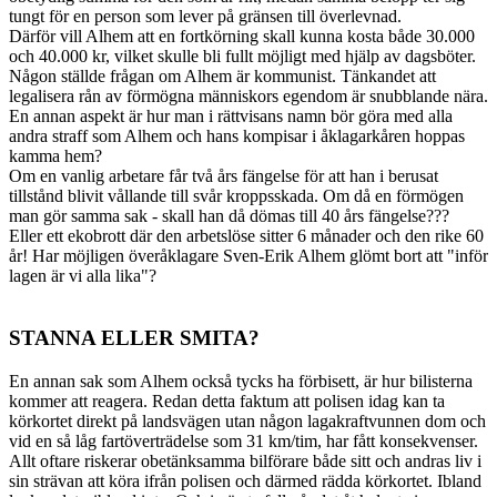
tungt för en person som lever på gränsen till överlevnad.
Därför vill Alhem att en fortkörning skall kunna kosta både 30.000
och 40.000 kr, vilket skulle bli fullt möjligt med hjälp av dagsböter.
Någon ställde frågan om Alhem är kommunist. Tänkandet att
legalisera rån av förmögna människors egendom är snubblande nära.
En annan aspekt är hur man i rättvisans namn bör göra med alla
andra straff som Alhem och hans kompisar i åklagarkåren hoppas
kamma hem?
Om en vanlig arbetare får två års fängelse för att han i berusat
tillstånd blivit vållande till svår kroppsskada. Om då en förmögen
man gör samma sak - skall han då dömas till 40 års fängelse???
Eller ett ekobrott där den arbetslöse sitter 6 månader och den rike 60
år! Har möjligen överåklagare Sven-Erik Alhem glömt bort att "inför
lagen är vi alla lika"?
STANNA ELLER SMITA?
En annan sak som Alhem också tycks ha förbisett, är hur bilisterna
kommer att reagera. Redan detta faktum att polisen idag kan ta
körkortet direkt på landsvägen utan någon lagakraftvunnen dom och
vid en så låg fartöverträdelse som 31 km/tim, har fått konsekvenser.
Allt oftare riskerar obetänksamma bilförare både sitt och andras liv i
sin strävan att köra ifrån polisen och därmed rädda körkortet. Ibland