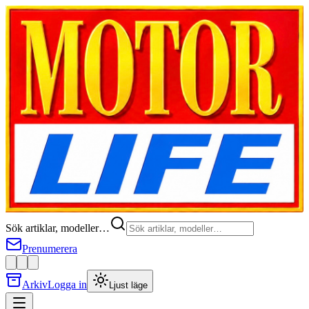
Sök artiklar, modeller…
Prenumerera
Arkiv
Logga in
Ljust läge