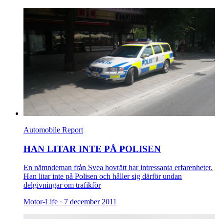
Automobile Report
HAN LITAR INTE PÅ POLISEN
En nämndeman från Svea hovrätt har intressanta erfarenheter.
Han litar inte på Polisen och håller sig därför undan
delgivningar om trafikför
Motor-Life ·
7 december 2011