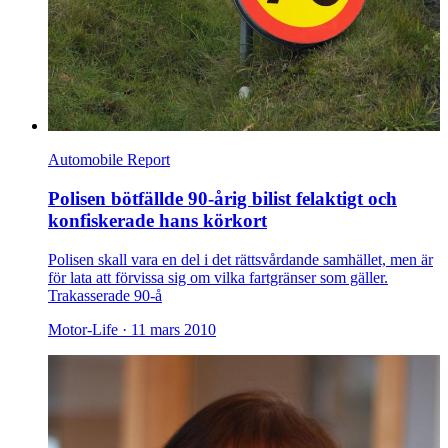
Automobile Report
Polisen bötfällde 90-årig bilist felaktigt och
konfiskerade hans körkort
Polisen skall vara en del i det rättsvårdande samhället, men är
för lata att förvissa sig om vilka fartgränser som gäller.
Trakasserade 90-å
Motor-Life ·
11 mars 2010