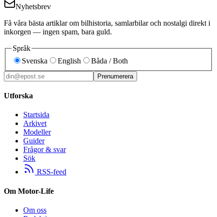
Nyhetsbrev
Få våra bästa artiklar om bilhistoria, samlarbilar och nostalgi direkt i
inkorgen — ingen spam, bara guld.
Språk
Svenska
English
Båda / Both
Prenumerera
Utforska
Startsida
Arkivet
Modeller
Guider
Frågor & svar
Sök
RSS-feed
Om Motor-Life
Om oss