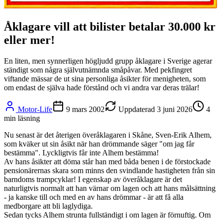
Åklagare vill att bilister betalar 30.000 kr
eller mer!
En liten, men synnerligen högljudd grupp åklagare i Sverige agerar
ständigt som några självutnämnda småpåvar. Med pekfingret
viftande mässar de ut sina personliga åsikter för menigheten, som
om endast de själva hade förstånd och vi andra var deras trälar!
Motor-Life
9 mars 2002
Uppdaterad
3 juni 2026
4
min läsning
Nu senast är det återigen överåklagaren i Skåne, Sven-Erik Alhem,
som kväker ut sin åsikt när han drömmande säger "om jag får
bestämma". Lyckligtvis får inte Alhem bestämma!
Av hans åsikter att döma står han med båda benen i de förstockade
pensionärernas skara som minns den svindlande hastigheten från sin
barndoms trampcyklar! I egenskap av överåklagare är det
naturligtvis normalt att han värnar om lagen och att hans målsättning
- ja kanske till och med en av hans drömmar - är att få alla
medborgare att bli laglydiga.
Sedan tycks Alhem strunta fullständigt i om lagen är förnuftig. Om