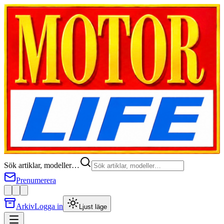
Sök artiklar, modeller…
Prenumerera
Arkiv
Logga in
Ljust läge