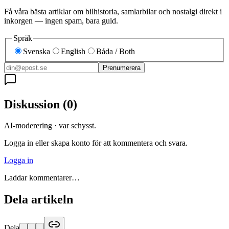
Få våra bästa artiklar om bilhistoria, samlarbilar och nostalgi direkt i
inkorgen — ingen spam, bara guld.
Språk
Svenska
English
Båda / Both
Prenumerera
Diskussion
(
0
)
AI-moderering · var schysst.
Logga in eller skapa konto för att kommentera och svara.
Logga in
Laddar kommentarer…
Dela artikeln
Dela