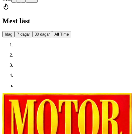
Mest läst
Idag
7 dagar
30 dagar
All Time