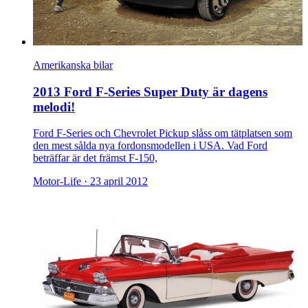
Amerikanska bilar
2013 Ford F-Series Super Duty är dagens
melodi!
Ford F-Series och Chevrolet Pickup slåss om tätplatsen som
den mest sålda nya fordonsmodellen i USA. Vad Ford
beträffar är det främst F-150,
Motor-Life ·
23 april 2012