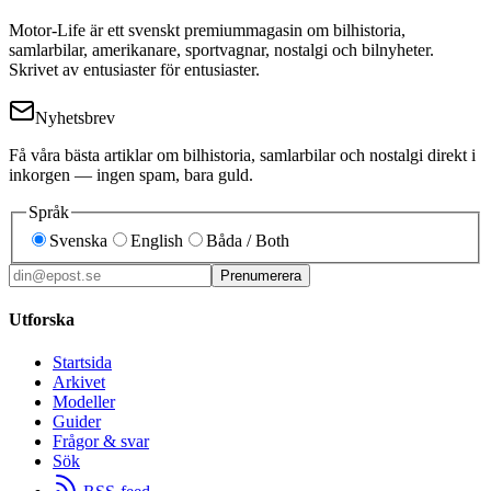
Motor-Life är ett svenskt premiummagasin om bilhistoria,
samlarbilar, amerikanare, sportvagnar, nostalgi och bilnyheter.
Skrivet av entusiaster för entusiaster.
Nyhetsbrev
Få våra bästa artiklar om bilhistoria, samlarbilar och nostalgi direkt i
inkorgen — ingen spam, bara guld.
Språk
Svenska
English
Båda / Both
Prenumerera
Utforska
Startsida
Arkivet
Modeller
Guider
Frågor & svar
Sök