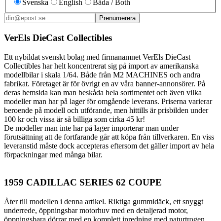
Svenska
English
Båda / Both
Prenumerera
VerEls DieCast Collectibles
Ett nybildat svenskt bolag med firmanamnet VerEls DieCast
Collectibles har helt koncentrerat sig på import av amerikanska
modellbilar i skala 1/64. Både från M2 MACHINES och andra
fabrikat. Företaget är för övrigt en av våra banner-annonsörer. På
deras hemsida kan man beskåda hela sortimentet och även vilka
modeller man har på lager för omgående leverans. Priserna varierar
beroende på modell och utförande, men hittills är prisbilden under
100 kr och vissa är så billiga som cirka 45 kr!
De modeller man inte har på lager importerar man under
förutsättning att de fortfarande går att köpa från tillverkaren. En viss
leveranstid måste dock accepteras eftersom det gäller import av hela
förpackningar med många bilar.
1959 CADILLAC SERIES 62 COUPE
Åter till modellen i denna artikel. Riktiga gummidäck, ett snyggt
underrede, öppningsbar motorhuv med en detaljerad motor,
öppningsbara dörrar med en komplett inredning med naturtrogen