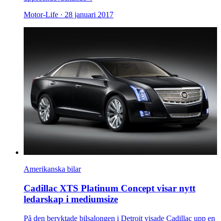
Motor-Life ·
28 januari 2017
Amerikanska bilar
Cadillac XTS Platinum Concept visar nytt
ledarskap i mediumsize
På den beryktade bilsalongen i Detroit visade Cadillac upp en