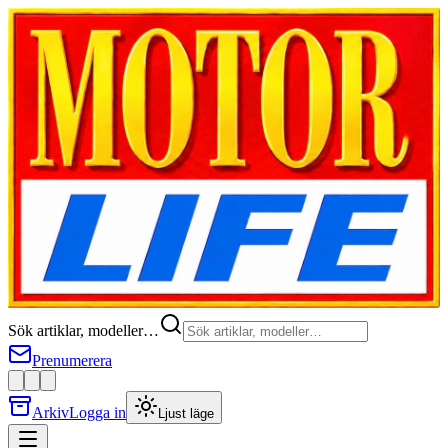
Sök artiklar, modeller…
Prenumerera
Arkiv
Logga in
Ljust läge