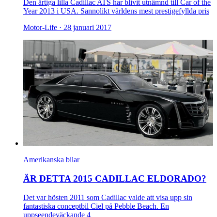
Den ärtiga lilla Cadillac ATS har blivit utnämnd till Car of the
Year 2013 i USA. Sannolikt världens mest prestigefyllda pris
Motor-Life ·
28 januari 2017
Amerikanska bilar
ÄR DETTA 2015 CADILLAC ELDORADO?
Det var hösten 2011 som Cadillac valde att visa upp sin
fantastiska conceptbil Ciel på Pebble Beach. En
uppseendeväckande 4