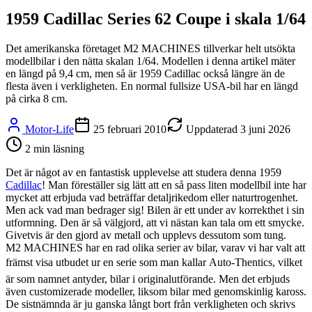
1959 Cadillac Series 62 Coupe i skala 1/64
Det amerikanska företaget M2 MACHINES tillverkar helt utsökta
modellbilar i den nätta skalan 1/64. Modellen i denna artikel mäter
en längd på 9,4 cm, men så är 1959 Cadillac också längre än de
flesta även i verkligheten. En normal fullsize USA-bil har en längd
på cirka 8 cm.
Motor-Life
25 februari 2010
Uppdaterad
3 juni 2026
2
min läsning
Det är något av en fantastisk upplevelse att studera denna 1959
Cadillac
! Man föreställer sig lätt att en så pass liten modellbil inte har
mycket att erbjuda vad beträffar detaljrikedom eller naturtrogenhet.
Men ack vad man bedrager sig! Bilen är ett under av korrekthet i sin
utformning. Den är så välgjord, att vi nästan kan tala om ett smycke.
Givetvis är den gjord av metall och upplevs dessutom som tung.
M2 MACHINES har en rad olika serier av bilar, varav vi har valt att
främst visa utbudet ur en serie som man kallar Auto-Thentics, vilket
är som namnet antyder, bilar i originalutförande. Men det erbjuds
även customizerade modeller, liksom bilar med genomskinlig kaross.
De sistnämnda är ju ganska långt bort från verkligheten och skrivs