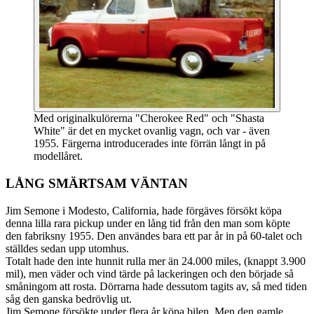
Med originalkulörerna "Cherokee Red" och "Shasta
White" är det en mycket ovanlig vagn, och var - även
1955. Färgerna introducerades inte förrän långt in på
modellåret.
LÅNG SMÄRTSAM VÄNTAN
Jim Semone i Modesto, California, hade förgäves försökt köpa
denna lilla rara pickup under en lång tid från den man som köpte
den fabriksny 1955. Den användes bara ett par år in på 60-talet och
ställdes sedan upp utomhus.
Totalt hade den inte hunnit rulla mer än 24.000 miles, (knappt 3.900
mil), men väder och vind tärde på lackeringen och den började så
småningom att rosta. Dörrarna hade dessutom tagits av, så med tiden
såg den ganska bedrövlig ut.
Jim Semone försökte under flera år köpa bilen. Men den gamle