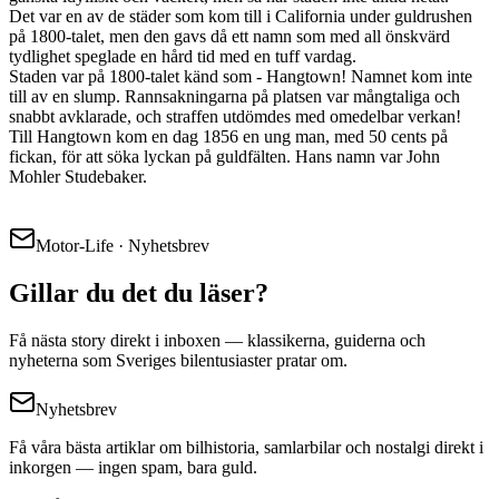
Det var en av de städer som kom till i California under guldrushen
på 1800-talet, men den gavs då ett namn som med all önskvärd
tydlighet speglade en hård tid med en tuff vardag.
Staden var på 1800-talet känd som - Hangtown! Namnet kom inte
till av en slump. Rannsakningarna på platsen var mångtaliga och
snabbt avklarade, och straffen utdömdes med omedelbar verkan!
Till Hangtown kom en dag 1856 en ung man, med 50 cents på
fickan, för att söka lyckan på guldfälten. Hans namn var John
Mohler Studebaker.
Motor-Life · Nyhetsbrev
Gillar du det du läser?
Få nästa story direkt i inboxen — klassikerna, guiderna och
nyheterna som Sveriges bilentusiaster pratar om.
Nyhetsbrev
Få våra bästa artiklar om bilhistoria, samlarbilar och nostalgi direkt i
inkorgen — ingen spam, bara guld.