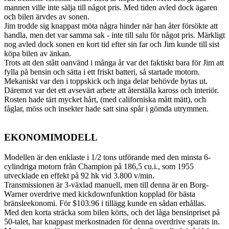
mannen ville inte sälja till något pris. Med tiden avled dock ägaren
och bilen ärvdes av sonen.
Jim trodde sig knappast möta några hinder när han åter försökte att
handla, men det var samma sak - inte till salu för något pris. Märkligt
nog avled dock sonen en kort tid efter sin far och Jim kunde till sist
köpa bilen av änkan.
Trots att den stått oanvänd i många år var det faktiskt bara för Jim att
fylla på bensin och sätta i ett friskt batteri, så startade motorn.
Mekaniskt var den i toppskick och inga delar behövde bytas ut.
Däremot var det ett avsevärt arbete att återställa kaross och interiör.
Rosten hade tärt mycket hårt, (med californiska mått mätt), och
fåglar, möss och insekter hade satt sina spår i gömda utrymmen.
EKONOMIMODELL
Modellen är den enklaste i 1/2 tons utförande med den minsta 6-
cylindriga motorn från Champion på 186,5 cu.i., som 1955
utvecklade en effekt på 92 hk vid 3.800 v/min.
Transmissionen är 3-växlad manuell, men till denna är en Borg-
Warner overdrive med kickdownfunktion kopplad för bästa
bränsleekonomi. För $103.96 i tillägg kunde en sådan erhållas.
Med den korta sträcka som bilen körts, och det låga bensinpriset på
50-talet, har knappast merkostnaden för denna overdrive sparats in.