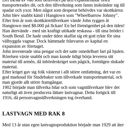
transporterades dit, och den tillverkning som fanns inskränkte sig till
spadar och yxor. Men något som desperat behövdes var skottkärror.
John blev snabbt känd i Hangtown som "Wheelbarrow Johnny".
Efter fem år som skottkärretillverkare vände John ryggen åt
Hangtown med $8.000 på fickan! En hel förmögenhet på den tiden!
Han återvände - med sin kraftigt utökade reskassa - till sina bröder i
South Bend. De hade under tiden skaffat sig ett gott rykte för sina
välbyggda vagnar. Dock hämmade frånvaron av kapital en
expansion av företaget.
John investerade sina pengar och det satte omedelbart fart på hjulen.
Rörelsen växte snabbt och man kunde tidigt börja leverera sitt
material till armén, då inbördeskriget som pågick, formligen slukade
material.
Efter kriget gav sig folk västerut i allt större omfattning, det var en
god marknad för Studebaker som tillverkade transportmaterial, och
man gjorde allt större framgångar.
1902 började man tillverka bilar och som vagntillverkare blev det
naturligt att även producera lättare lastvagnar. Detta fortgick till
1916, då personvagnstillverkningen tog överhand.
LASTVAGN MED RAK 8
Med 13 år utan egen lastvagnsproduktion började man 1929 att åter