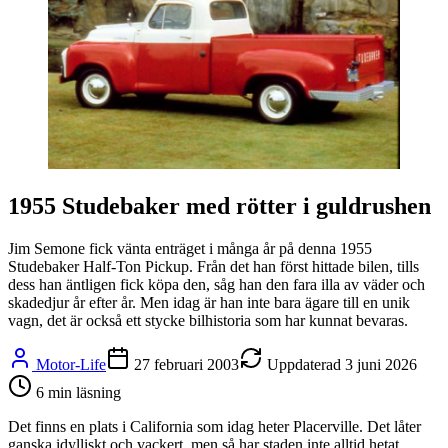
1955 Studebaker med rötter i guldrushen
Jim Semone fick vänta enträget i många år på denna 1955
Studebaker Half-Ton Pickup. Från det han först hittade bilen, tills
dess han äntligen fick köpa den, såg han den fara illa av väder och
skadedjur år efter år. Men idag är han inte bara ägare till en unik
vagn, det är också ett stycke bilhistoria som har kunnat bevaras.
Motor-Life
27 februari 2003
Uppdaterad
3 juni 2026
6
min läsning
Det finns en plats i California som idag heter Placerville. Det låter
ganska idylliskt och vackert, men så har staden inte alltid hetat.