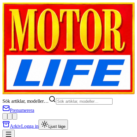
Sök artiklar, modeller…
Prenumerera
Arkiv
Logga in
Ljust läge