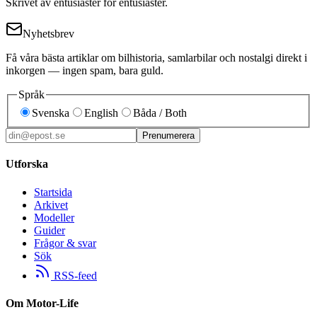
Skrivet av entusiaster för entusiaster.
Nyhetsbrev
Få våra bästa artiklar om bilhistoria, samlarbilar och nostalgi direkt i
inkorgen — ingen spam, bara guld.
Språk
Svenska
English
Båda / Both
Prenumerera
Utforska
Startsida
Arkivet
Modeller
Guider
Frågor & svar
Sök
RSS-feed
Om Motor-Life