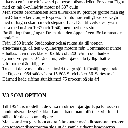
tillverka en lätt truck baserad på personbilsmodellen President Eight
med en rak 8-cylindrig motor på 337 cu.in.
Men största berömmelsen som tillverkare av pickups gjorde man sig
med Studebaker Coupe Express. En utomordentligt vacker vagn
med utdragna skärmar och stepside-flak. Den tillverkades tyvärr
bara mellan åren 1937 och 1940, men med dess stora
försäljningsframgångar, låg marknaden öppen även för kommande
modeller.
Från 1950 kunde Studebaker också räkna sig till toppen
effektmässigt, då den 6-cylindriga motorn från Commander kunde
erhållas. Den utvecklade 102 hk vid 3200 v/min och hade en
cylindervolym på 245,6 cu.in., vilket gav ett betydligt bättre
vridmoment än tidigare.
Trots att det var en alldeles utmärkt vagn sjönk försäljningen rakt
nedåt, och 1954 såldes bara 15.608 Studebaker 3R Series totalt.
Därmed hade siffran sjunkit med 75 procent på sju år!
V8 SOM OPTION
Till 1954 års modell hade vissa modifieringar gjorts på karossen i
moderniserande syfte, bland annat hade man infört hel vindruta i
stället för delad som tidigare.
Men som åren gick kom andra fabrikanter med allt starkare motorer
och toppventilsmotorerna slog ut de gamla sidventilsmotorerna.