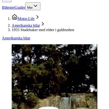
Biltester
Guider
Mer
Motor-Life
Amerikanska bilar
1955 Studebaker med rötter i guldrushen
Amerikanska bilar