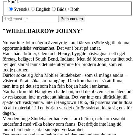
Språk
Svenska
English
Båda / Both
Prenumerera
"WHEELBARROW JOHNNY"
Nu var inte John någon äventyrlig karaktär som sökte sig till denna
opportunistiska verksamhet. Det var i brist på annat.
Hans båda bröder, Clem och Henry, byggde hästvagnar i ett eget
företag, beläget i South Bend, Indiana. Men då företaget var litet och
nyligen startat fanns det inte utrymme för brodern John, som en
tredje partner.
Därför sökte sig John Mohler Studebaker - som så många andra -
västerut för att söka sin framgång. Den kom han också att finna,
men inte på det sätt som han från början hade i tankarna.
När han kom till Hangtown hade han, med de 50 cents som återstod
av reskassan, inte mycket att hämta. Det var inte ens tillräckligt till
spade och vaskpanna. Inte i Hangtown 1856, då priserna var hutlösa
på allt material. Till en början var det därför svårt att klara sig ens för
dagen.
Men den unge Studebaker hade en skarp hjärna, och kom snabbt
underfund med vilka behov som fanns. Det dröjde inte lång tid
innan han hade startat sin egen verksamhet.
Det mesta av vad som behövdes på den expanderande orten