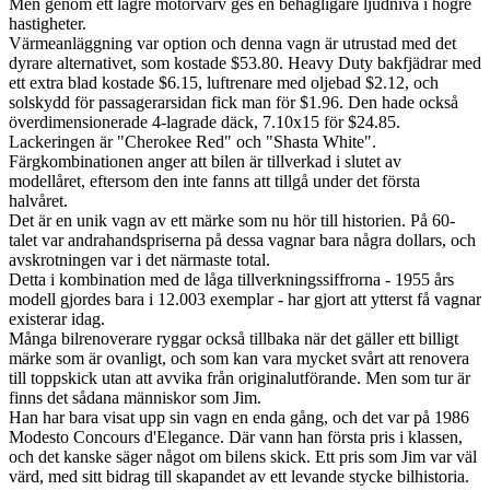
Men genom ett lägre motorvarv ges en behagligare ljudnivå i högre
hastigheter.
Värmeanläggning var option och denna vagn är utrustad med det
dyrare alternativet, som kostade $53.80. Heavy Duty bakfjädrar med
ett extra blad kostade $6.15, luftrenare med oljebad $2.12, och
solskydd för passagerarsidan fick man för $1.96. Den hade också
överdimensionerade 4-lagrade däck, 7.10x15 för $24.85.
Lackeringen är "Cherokee Red" och "Shasta White".
Färgkombinationen anger att bilen är tillverkad i slutet av
modellåret, eftersom den inte fanns att tillgå under det första
halvåret.
Det är en unik vagn av ett märke som nu hör till historien. På 60-
talet var andrahandspriserna på dessa vagnar bara några dollars, och
avskrotningen var i det närmaste total.
Detta i kombination med de låga tillverkningssiffrorna - 1955 års
modell gjordes bara i 12.003 exemplar - har gjort att ytterst få vagnar
existerar idag.
Många bilrenoverare ryggar också tillbaka när det gäller ett billigt
märke som är ovanligt, och som kan vara mycket svårt att renovera
till toppskick utan att avvika från originalutförande. Men som tur är
finns det sådana människor som Jim.
Han har bara visat upp sin vagn en enda gång, och det var på 1986
Modesto Concours d'Elegance. Där vann han första pris i klassen,
och det kanske säger något om bilens skick. Ett pris som Jim var väl
värd, med sitt bidrag till skapandet av ett levande stycke bilhistoria.