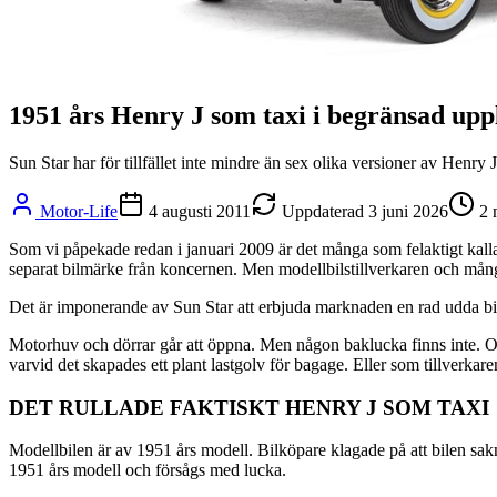
1951 års Henry J som taxi i begränsad upp
Sun Star har för tillfället inte mindre än sex olika versioner av Henr
Motor-Life
4 augusti 2011
Uppdaterad
3 juni 2026
2
Som vi påpekade redan i januari 2009 är det många som felaktigt kallar
separat bilmärke från koncernen. Men modellbilstillverkaren och många 
Det är imponerande av Sun Star att erbjuda marknaden en rad udda b
Motorhuv och dörrar går att öppna. Men någon baklucka finns inte. Ors
varvid det skapades ett plant lastgolv för bagage. Eller som tillverkaren
DET RULLADE FAKTISKT HENRY J SOM TAXI
Modellbilen är av 1951 års modell. Bilköpare klagade på att bilen sakn
1951 års modell och försågs med lucka.