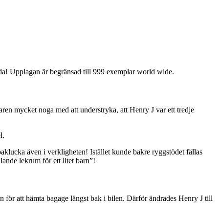
ynda! Upplagan är begränsad till 999 exemplar world wide.
aren mycket noga med att understryka, att Henry J var ett tredje
l.
klucka även i verkligheten! Istället kunde bakre ryggstödet fällas
lande lekrum för ett litet barn”!
 för att hämta bagage längst bak i bilen. Därför ändrades Henry J till