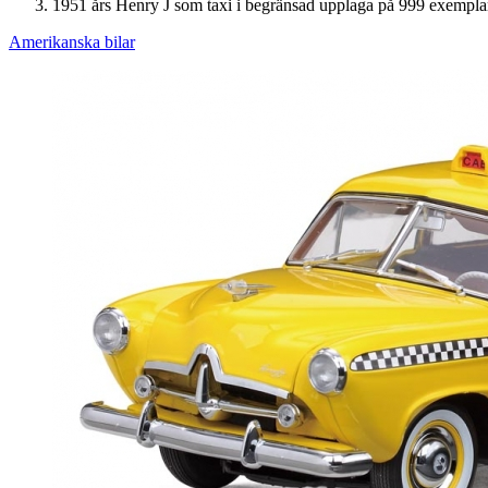
1951 års Henry J som taxi i begränsad upplaga på 999 exempla
Amerikanska bilar