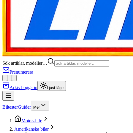
Sök artiklar, modeller…
Prenumerera
Arkiv
Logga in
Ljust läge
Biltester
Guider
Mer
Motor-Life
Amerikanska bilar