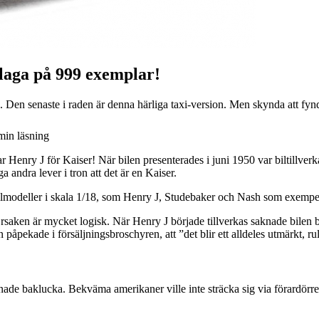
laga på 999 exemplar!
y J. Den senaste i raden är denna härliga taxi-version. Men skynda att f
min läsning
 Henry J för Kaiser! När bilen presenterades i juni 1950 var biltillverk
andra lever i tron att det är en Kaiser.
ilmodeller i skala 1/18, som Henry J, Studebaker och Nash som exempe
aken är mycket logisk. När Henry J började tillverkas saknade bilen ba
 påpekade i försäljningsbroschyren, att ”det blir ett alldeles utmärkt, rul
ade baklucka. Bekväma amerikaner ville inte sträcka sig via förardörren