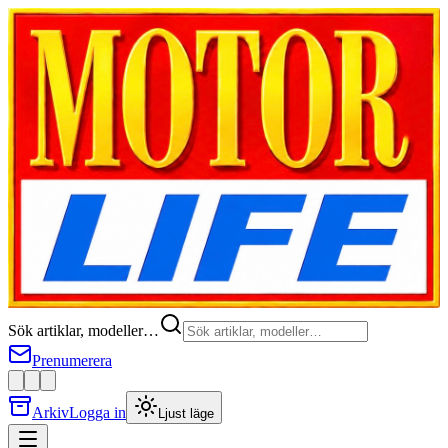
Sök artiklar, modeller…
Prenumerera
Arkiv
Logga in
Ljust läge