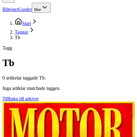
Biltester
Guider
Mer
Start
Taggar
Tb
Tagg
Tb
0
artikel
ar
taggade
Tb
.
Inga artiklar matchade taggen.
Tillbaka till arkivet