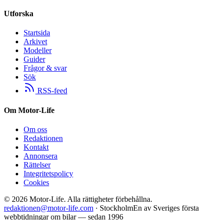
Utforska
Startsida
Arkivet
Modeller
Guider
Frågor & svar
Sök
RSS-feed
Om Motor-Life
Om oss
Redaktionen
Kontakt
Annonsera
Rättelser
Integritetspolicy
Cookies
©
2026
Motor-Life.
Alla rättigheter förbehållna.
redaktionen@motor-life.com
· Stockholm
En av Sveriges första
webbtidningar om bilar — sedan 1996