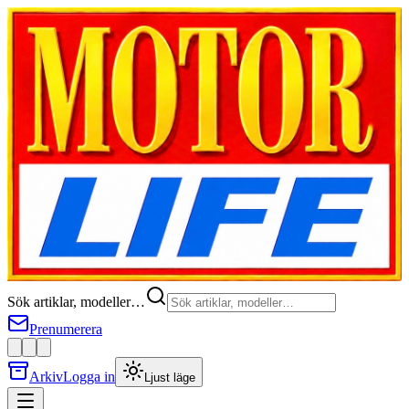
Sök artiklar, modeller…
Prenumerera
Arkiv
Logga in
Ljust läge