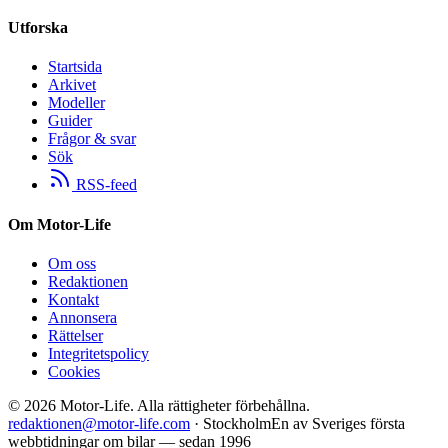
Utforska
Startsida
Arkivet
Modeller
Guider
Frågor & svar
Sök
RSS-feed
Om Motor-Life
Om oss
Redaktionen
Kontakt
Annonsera
Rättelser
Integritetspolicy
Cookies
©
2026
Motor-Life.
Alla rättigheter förbehållna.
redaktionen@motor-life.com
· Stockholm
En av Sveriges första
webbtidningar om bilar — sedan 1996