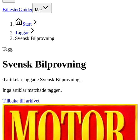
Biltester
Guider
Mer
Start
Taggar
Svensk Bilprovning
Tagg
Svensk Bilprovning
0
artikel
ar
taggade
Svensk Bilprovning
.
Inga artiklar matchade taggen.
Tillbaka till arkivet