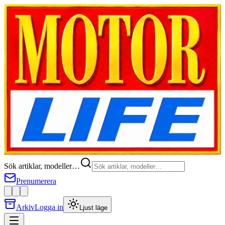
Sök artiklar, modeller…
Prenumerera
Arkiv
Logga in
Ljust läge