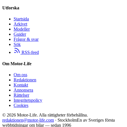
Utforska
Startsida
Arkivet
Modeller
Guider
Frågor & svar
Sök
RSS-feed
Om Motor-Life
Om oss
Redaktionen
Kontakt
Annonsera
Rättelser
Integritetspolicy
Cookies
©
2026
Motor-Life.
Alla rättigheter förbehållna.
redaktionen@motor-life.com
· Stockholm
En av Sveriges första
webbtidningar om bilar — sedan 1996