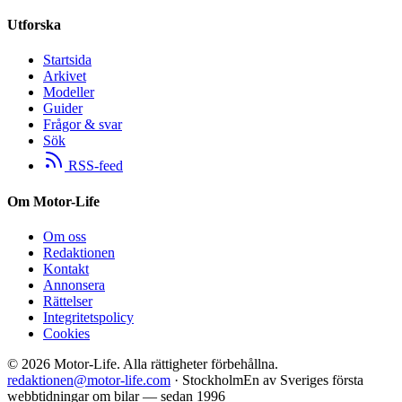
Utforska
Startsida
Arkivet
Modeller
Guider
Frågor & svar
Sök
RSS-feed
Om Motor-Life
Om oss
Redaktionen
Kontakt
Annonsera
Rättelser
Integritetspolicy
Cookies
©
2026
Motor-Life.
Alla rättigheter förbehållna.
redaktionen@motor-life.com
· Stockholm
En av Sveriges första
webbtidningar om bilar — sedan 1996