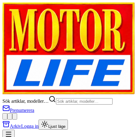
Sök artiklar, modeller…
Prenumerera
Arkiv
Logga in
Ljust läge