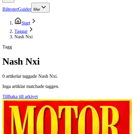
Biltester
Guider
Mer
Start
Taggar
Nash Nxi
Tagg
Nash Nxi
0
artikel
ar
taggade
Nash Nxi
.
Inga artiklar matchade taggen.
Tillbaka till arkivet