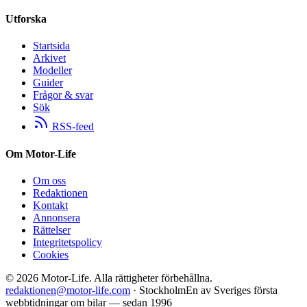
Utforska
Startsida
Arkivet
Modeller
Guider
Frågor & svar
Sök
RSS-feed
Om Motor-Life
Om oss
Redaktionen
Kontakt
Annonsera
Rättelser
Integritetspolicy
Cookies
©
2026
Motor-Life.
Alla rättigheter förbehållna.
redaktionen@motor-life.com
· Stockholm
En av Sveriges första
webbtidningar om bilar — sedan 1996