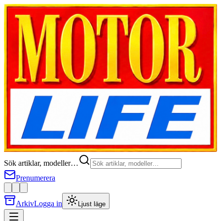
Sök artiklar, modeller…
Prenumerera
Arkiv
Logga in
Ljust läge