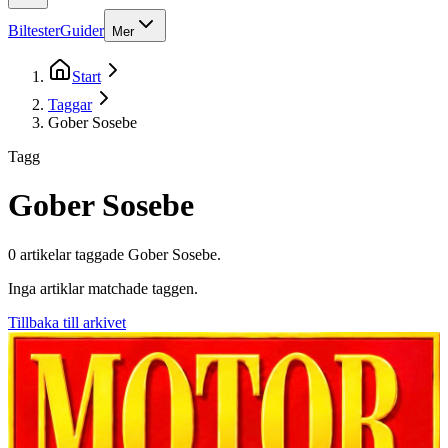
Biltester
Guider
Mer
Start
Taggar
Gober Sosebe
Tagg
Gober Sosebe
0
artikel
ar
taggade
Gober Sosebe
.
Inga artiklar matchade taggen.
Tillbaka till arkivet