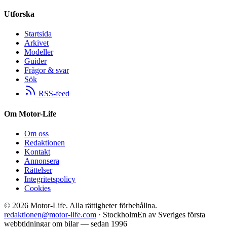
Utforska
Startsida
Arkivet
Modeller
Guider
Frågor & svar
Sök
RSS-feed
Om Motor-Life
Om oss
Redaktionen
Kontakt
Annonsera
Rättelser
Integritetspolicy
Cookies
©
2026
Motor-Life.
Alla rättigheter förbehållna.
redaktionen@motor-life.com
· Stockholm
En av Sveriges första
webbtidningar om bilar — sedan 1996