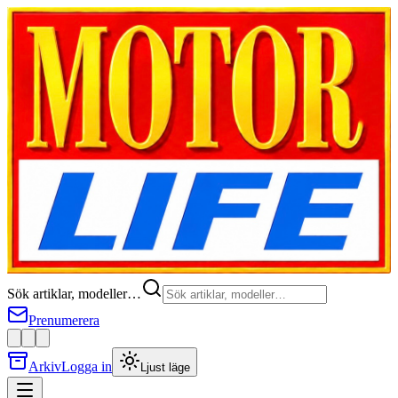
Sök artiklar, modeller…
Prenumerera
Arkiv
Logga in
Ljust läge