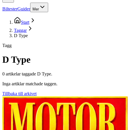
Biltester
Guider
Mer
Start
Taggar
D Type
Tagg
D Type
0
artikel
ar
taggade
D Type
.
Inga artiklar matchade taggen.
Tillbaka till arkivet