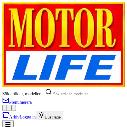
Sök artiklar, modeller…
Prenumerera
Arkiv
Logga in
Ljust läge