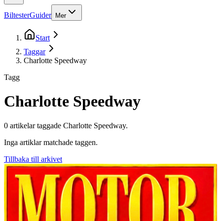
Biltester
Guider
Mer
Start
Taggar
Charlotte Speedway
Tagg
Charlotte Speedway
0
artikel
ar
taggade
Charlotte Speedway
.
Inga artiklar matchade taggen.
Tillbaka till arkivet