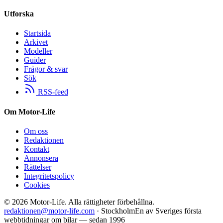
Utforska
Startsida
Arkivet
Modeller
Guider
Frågor & svar
Sök
RSS-feed
Om Motor-Life
Om oss
Redaktionen
Kontakt
Annonsera
Rättelser
Integritetspolicy
Cookies
©
2026
Motor-Life.
Alla rättigheter förbehållna.
redaktionen@motor-life.com
· Stockholm
En av Sveriges första
webbtidningar om bilar — sedan 1996