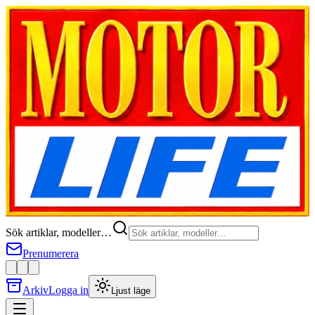
Sök artiklar, modeller…
Prenumerera
Arkiv
Logga in
Ljust läge