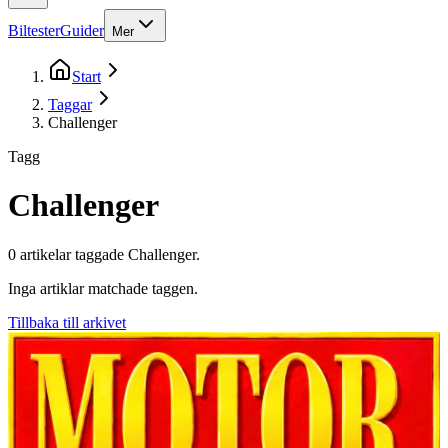
Biltester
Guider
Mer
Start
Taggar
Challenger
Tagg
Challenger
0
artikel
ar
taggade
Challenger
.
Inga artiklar matchade taggen.
Tillbaka till arkivet