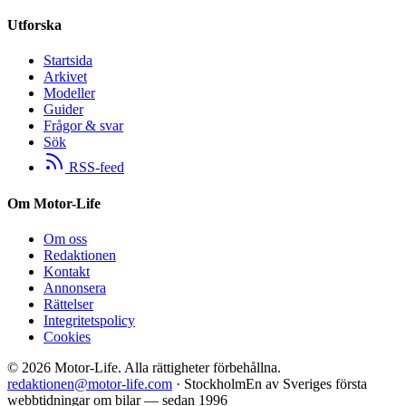
Utforska
Startsida
Arkivet
Modeller
Guider
Frågor & svar
Sök
RSS-feed
Om Motor-Life
Om oss
Redaktionen
Kontakt
Annonsera
Rättelser
Integritetspolicy
Cookies
©
2026
Motor-Life.
Alla rättigheter förbehållna.
redaktionen@motor-life.com
· Stockholm
En av Sveriges första
webbtidningar om bilar — sedan 1996