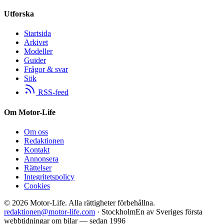
Utforska
Startsida
Arkivet
Modeller
Guider
Frågor & svar
Sök
RSS-feed
Om Motor-Life
Om oss
Redaktionen
Kontakt
Annonsera
Rättelser
Integritetspolicy
Cookies
©
2026
Motor-Life.
Alla rättigheter förbehållna.
redaktionen@motor-life.com
· Stockholm
En av Sveriges första
webbtidningar om bilar — sedan 1996