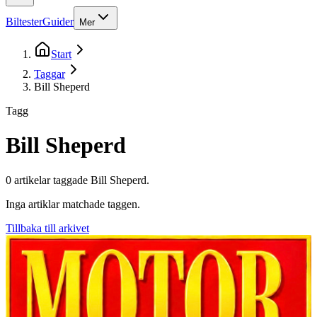
Biltester
Guider
Mer
Start
Taggar
Bill Sheperd
Tagg
Bill Sheperd
0
artikel
ar
taggade
Bill Sheperd
.
Inga artiklar matchade taggen.
Tillbaka till arkivet