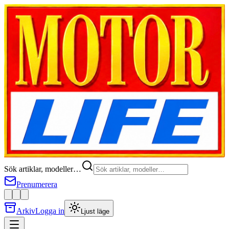
Sök artiklar, modeller…
Prenumerera
Arkiv
Logga in
Ljust läge