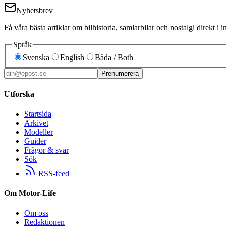
Nyhetsbrev
Få våra bästa artiklar om bilhistoria, samlarbilar och nostalgi direkt 
Språk
Svenska
English
Båda / Both
Prenumerera
Utforska
Startsida
Arkivet
Modeller
Guider
Frågor & svar
Sök
RSS-feed
Om Motor-Life
Om oss
Redaktionen