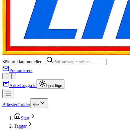
Sök artiklar, modeller…
Prenumerera
Arkiv
Logga in
Ljust läge
Biltester
Guider
Mer
Start
Taggar