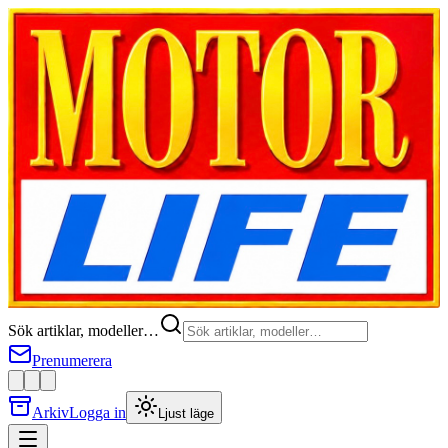
Sök artiklar, modeller…
Prenumerera
Arkiv
Logga in
Ljust läge