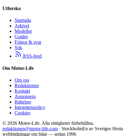
Utforska
Startsida
Arkivet
Modeller
Guider
Frågor & svar
Sök
RSS-feed
Om Motor-Life
Om oss
Redaktionen
Kontakt
Annonsera
Rättelser
Integritetspolicy
Cookies
©
2026
Motor-Life.
Alla rättigheter förbehållna.
redaktionen@motor-life.com
· Stockholm
En av Sveriges första
webbtidningar om bilar — sedan 1996