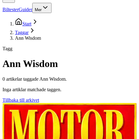
Biltester
Guider
Mer
Start
Taggar
Ann Wisdom
Tagg
Ann Wisdom
0
artikel
ar
taggade
Ann Wisdom
.
Inga artiklar matchade taggen.
Tillbaka till arkivet