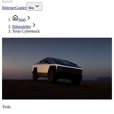
Biltester
Guider
Mer
Start
Bilmodeller
Tesla Cybertruck
Tesla