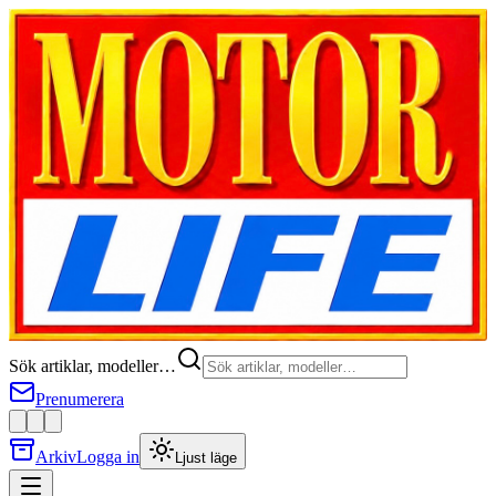
Sök artiklar, modeller…
Prenumerera
Arkiv
Logga in
Ljust läge