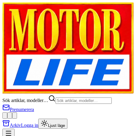
Sök artiklar, modeller…
Prenumerera
Arkiv
Logga in
Ljust läge