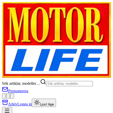
Sök artiklar, modeller…
Prenumerera
Arkiv
Logga in
Ljust läge