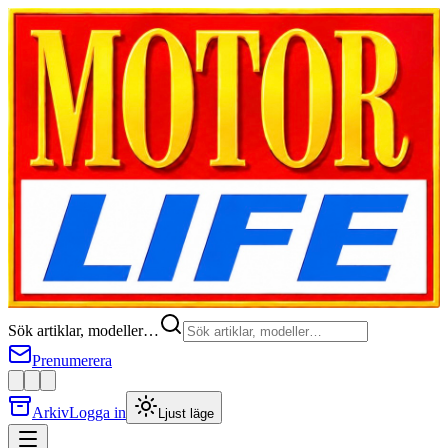
Sök artiklar, modeller…
Prenumerera
Arkiv
Logga in
Ljust läge