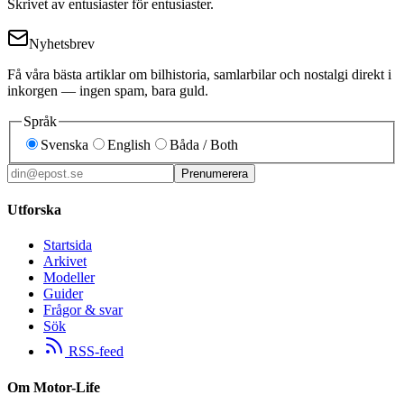
Skrivet av entusiaster för entusiaster.
Nyhetsbrev
Få våra bästa artiklar om bilhistoria, samlarbilar och nostalgi direkt i
inkorgen — ingen spam, bara guld.
Språk
Svenska
English
Båda / Both
Prenumerera
Utforska
Startsida
Arkivet
Modeller
Guider
Frågor & svar
Sök
RSS-feed
Om Motor-Life