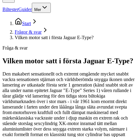
Biltester
Guider
Mer
Start
Frågor & svar
Vilken motor satt i första Jaguar E-Type?
Fråga & svar
Vilken motor satt i första Jaguar E-Type?
Den makabert sensationellt och extremt omgående mycket snabbt
vackra sensationen stjärnan och världsberömda snygga ikonen under
lansering av utkastade första serie 1 generation (känd snabbt stolt av
alla under namn epitetet Jaguar "E-Type" Series 1) våren rullande i
tårar glädje vid lansering för den tidiga stora biltokiga
världsmarknaden över i stor mars - i vår 1961 kom enormt direkt
lanserande i farten under den lååånga långa släta avrundat svepta
front-motorhuven kraftfull och fullt dämpat maskinerad med
märkesklassiska vackraste under i djup maskin en extrem rak och
stående storslag sexcylindrig XK-motor inramad tätt mellan
aluminiumlister över dess snygga extrem starka volym, närmare i
exakt formellt format en klassiskt tung stor cylindrar bas uppsatt