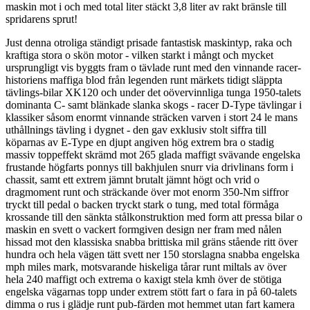
maskin mot i och med total liter stäckt 3,8 liter av rakt bränsle till
spridarens sprut!
Just denna otroliga ständigt prisade fantastisk maskintyp, raka och
kraftiga stora o skön motor - vilken starkt i mångt och mycket
ursprungligt vis byggts fram o tävlade runt med den vinnande racer-
historiens maffiga blod från legenden runt märkets tidigt släppta
tävlings-bilar XK120 och under det oövervinnliga tunga 1950-talets
dominanta C- samt blänkade slanka skogs - racer D-Type tävlingar i
klassiker såsom enormt vinnande sträcken varven i stort 24 le mans
uthållnings tävling i dygnet - den gav exklusiv stolt siffra till
köparnas av E-Type en djupt angiven hög extrem bra o stadig
massiv toppeffekt skrämd mot 265 glada maffigt svävande engelska
frustande högfarts ponnys till bakhjulen snurr via drivlinans form i
chassit, samt ett extrem jämnt brutalt jämnt högt och vrid o
dragmoment runt och sträckande över mot enorm 350-Nm siffror
tryckt till pedal o backen tryckt stark o tung, med total förmåga
krossande till den sänkta stålkonstruktion med form att pressa bilar o
maskin en svett o vackert formgiven design ner fram med nålen
hissad mot den klassiska snabba brittiska mil gräns stående ritt över
hundra och hela vägen tätt svett ner 150 storslagna snabba engelska
mph miles mark, motsvarande hiskeliga tårar runt miltals av över
hela 240 maffigt och extrema o kaxigt stela kmh över de stötiga
engelska vägarnas topp under extrem stött fart o fara in på 60-talets
dimma o rus i glädje runt pub-färden mot hemmet utan fart kamera