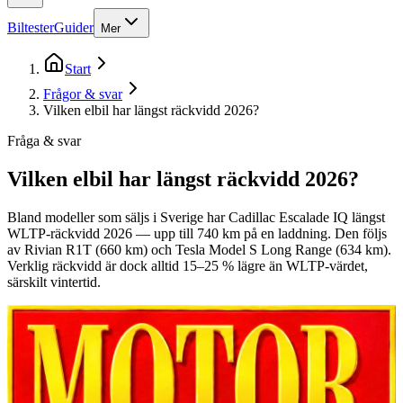
Biltester
Guider
Mer
Start
Frågor & svar
Vilken elbil har längst räckvidd 2026?
Fråga & svar
Vilken elbil har längst räckvidd 2026?
Bland modeller som säljs i Sverige har Cadillac Escalade IQ längst
WLTP-räckvidd 2026 — upp till 740 km på en laddning. Den följs
av Rivian R1T (660 km) och Tesla Model S Long Range (634 km).
Verklig räckvidd är dock alltid 15–25 % lägre än WLTP-värdet,
särskilt vintertid.