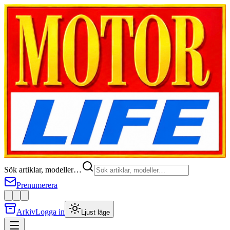
Sök artiklar, modeller…
Prenumerera
Arkiv
Logga in
Ljust läge