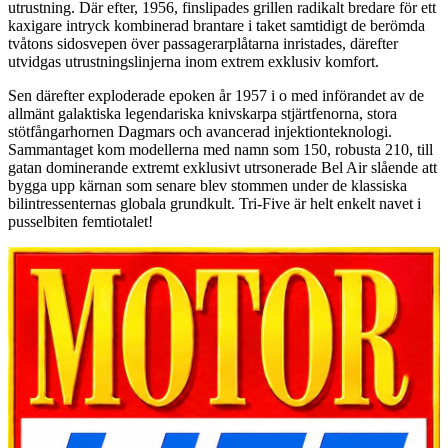
utrustning. Där efter, 1956, finslipades grillen radikalt bredare för ett
kaxigare intryck kombinerad brantare i taket samtidigt de berömda
tvåtons sidosvepen över passagerarplåtarna inristades, därefter
utvidgas utrustningslinjerna inom extrem exklusiv komfort.
Sen därefter exploderade epoken år 1957 i o med införandet av de
allmänt galaktiska legendariska knivskarpa stjärtfenorna, stora
stötfångarhornen Dagmars och avancerad injektionteknologi.
Sammantaget kom modellerna med namn som 150, robusta 210, till
gatan dominerande extremt exklusivt utrsonerade Bel Air slående att
bygga upp kärnan som senare blev stommen under de klassiska
bilintressenternas globala grundkult. Tri-Five är helt enkelt navet i
pusselbiten femtiotalet!