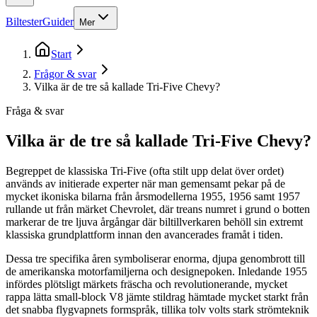
Biltester
Guider
Mer
Start
Frågor & svar
Vilka är de tre så kallade Tri-Five Chevy?
Fråga & svar
Vilka är de tre så kallade Tri-Five Chevy?
Begreppet de klassiska Tri-Five (ofta stilt upp delat över ordet)
används av initierade experter när man gemensamt pekar på de
mycket ikoniska bilarna från årsmodellerna 1955, 1956 samt 1957
rullande ut från märket Chevrolet, där treans numret i grund o botten
markerar de tre ljuva årgångar där biltillverkaren behöll sin extremt
klassiska grundplattform innan den avancerades framåt i tiden.
Dessa tre specifika åren symboliserar enorma, djupa genombrott till
de amerikanska motorfamiljerna och designepoken. Inledande 1955
infördes plötsligt märkets fräscha och revolutionerande, mycket
rappa lätta small-block V8 jämte stildrag hämtade mycket starkt från
det snabba flygvapnets formspråk, tillika tolv volts stark strömteknik