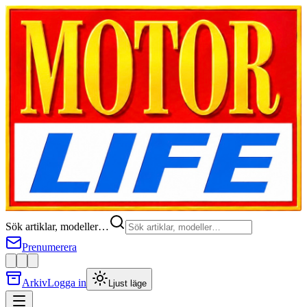
Sök artiklar, modeller…
Prenumerera
Arkiv
Logga in
Ljust läge