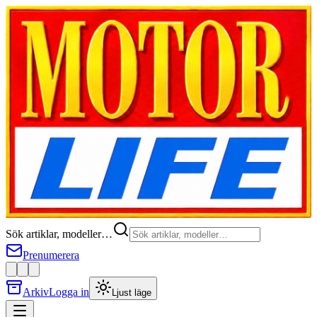
Sök artiklar, modeller…
Prenumerera
Arkiv
Logga in
Ljust läge