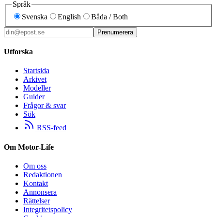
Språk
Svenska
English
Båda / Both
Prenumerera
Utforska
Startsida
Arkivet
Modeller
Guider
Frågor & svar
Sök
RSS-feed
Om Motor-Life
Om oss
Redaktionen
Kontakt
Annonsera
Rättelser
Integritetspolicy