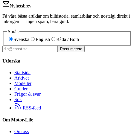
Nyhetsbrev
Få våra bästa artiklar om bilhistoria, samlarbilar och nostalgi direkt i
inkorgen — ingen spam, bara guld.
Språk
Svenska
English
Båda / Both
Prenumerera
Utforska
Startsida
Arkivet
Modeller
Guider
Frågor & svar
Sök
RSS-feed
Om Motor-Life
Om oss