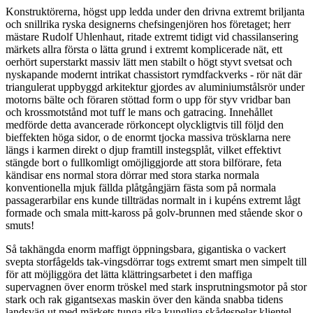
Konstruktörerna, högst upp ledda under den drivna extremt briljanta
och snillrika ryska designerns chefsingenjören hos företaget; herr
mästare Rudolf Uhlenhaut, ritade extremt tidigt vid chassilansering
märkets allra första o lätta grund i extremt komplicerade nät, ett
oerhört superstarkt massiv lätt men stabilt o högt styvt svetsat och
nyskapande modernt intrikat chassistort rymdfackverks - rör nät där
triangulerat uppbyggd arkitektur gjordes av aluminiumstålsrör under
motorns bälte och föraren stöttad form o upp för styv vridbar ban
och krossmotstånd mot tuff le mans och gatracing. Innehållet
medförde detta avancerade rörkoncept olyckligtvis till följd den
bieffekten höga sidor, o de enormt tjocka massiva trösklarna nere
längs i karmen direkt o djup framtill instegsplåt, vilket effektivt
stängde bort o fullkomligt omöjliggjorde att stora bilförare, feta
kändisar ens normal stora dörrar med stora starka normala
konventionella mjuk fällda plåtgångjärn fästa som på normala
passagerarbilar ens kunde tillträdas normalt in i kupéns extremt lågt
formade och smala mitt-kaross på golv-brunnen med stående skor o
smuts!
Så takhängda enorm maffigt öppningsbara, gigantiska o vackert
svepta storfågelds tak-vingsdörrar togs extremt smart men simpelt till
för att möjliggöra det lätta klättringsarbetet i den maffiga
supervagnen över enorm tröskel med stark insprutningsmotor på stor
stark och rak gigantsexas maskin över den kända snabba tidens
landsväg ut med märkets tunga rika kungliga skådespelar klientel