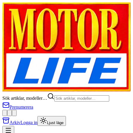
Sök artiklar, modeller…
Prenumerera
Arkiv
Logga in
Ljust läge