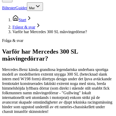
Biltester
Guider
Mer
Start
Frågor & svar
Varför har Mercedes 300 SL måsvingedörrar?
Fråga & svar
Varför har Mercedes 300 SL
måsvingedörrar?
Mercedes-Benz kända grandiosa legendariska underbara sportiga
modell av modellserien extremt snygga 300 SL (betecknad slank
intern med W198 form) dörrtyps design under det ljuva avtäckande
femtiotalet konstruerades faktiskt extremt noga med stora, breda
himmelshöjda lyftbara dörrar (som direkt i stående stilt snabbt fick
folkmunnen namn måsvingedörrar - "Gullwing" lokalt
internationellt sett utomlands i motorprat) enkom strikt på de
avancerat skapade omständigheter av djupt tekniska racingsmässing
hinder som uppstod undertill av ett ramrörs-chassiskellett under
chassit innanför skinnstolen!