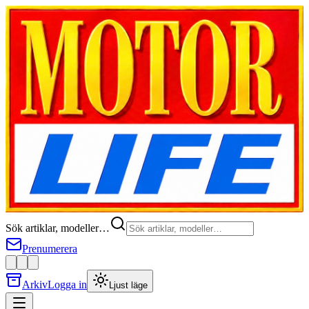
Sök artiklar, modeller…
Prenumerera
Arkiv
Logga in
Ljust läge