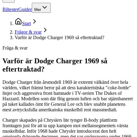
Biltester
Guider
Mer
Start
Frågor & svar
Varför är Dodge Charger 1969 så eftertraktad?
Fråga & svar
Varför är Dodge Charger 1969 så
eftertraktad?
Dodge Charger från årsmodell 1969 är extremt välkänd över hela
världen, vilket främst beror på att dess karakteristiska "coke-bottle"
linjer och aggressiva front hamnade i TV-serien The Dukes of
Hazzard. Modellen som där flög genom luften och bar stjärnbaneret
på taket kallades ömt för General Lee och blev snabbt planetens
mest avtrycksfulla amerikanska muskelbil rent massmedialt.
Charger skapades på Chryslers lite tyngre B-body plattform
framtagen just för att ta upp kampen mot mellansegmentets värsta
muskelbilar. Inför 1968 hade Chrysler introducerat den helt
omgjorda dräpande designen, men det var smånyporna under 1969