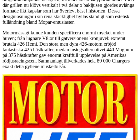
där grillen nu klövs vertikalt i två delar o bakljusen gjordes avlånga
formade likt kapslar som har överlevt bäst i historien. Dessa
designlösningar i sin rena skicklighet hyllas ständigt som estetisk
fulländning bland Mopar-entusiaster.
Motormässigt kunde kunden specificera enormt mycket under
huven; från lugnare V8:or till gatversionens kronjuvel: extremt
brutala 426 Hemi. Den stora men dyra 426-motorn erbjöd
fantastiska 425 hästkrafter, medan instegsalternativet 440 Magnum
på 375 hästkrafter gav enormt kraftfull upplevelse på Amerikas
rödjusracingscen. Sammanlagt tillverkades hela 89 000 Chargers
exakt detta gyllene muskelbilsår.