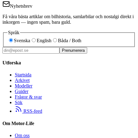
Nyhetsbrev
Få våra bästa artiklar om bilhistoria, samlarbilar och nostalgi direkt i
inkorgen — ingen spam, bara guld.
Språk
Svenska
English
Båda / Both
Prenumerera
Utforska
Startsida
Arkivet
Modeller
Guider
Frågor & svar
Sök
RSS-feed
Om Motor-Life
Om oss