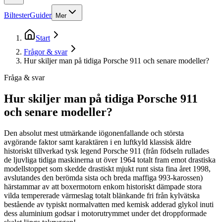
Biltester
Guider
Mer
Start
Frågor & svar
Hur skiljer man på tidiga Porsche 911 och senare modeller?
Fråga & svar
Hur skiljer man på tidiga Porsche 911
och senare modeller?
Den absolut mest utmärkande iögonenfallande och största
avgörande faktor samt karaktären i en luftkyld klassisk äldre
historiskt tillverkad tysk legend Porsche 911 (från födseln rullades
de ljuvliga tidiga maskinerna ut över 1964 totalt fram emot drastiska
modellstoppet som skedde drastiskt mjukt runt sista fina året 1998,
avslutandes den berömda sista och breda maffiga 993-karossen)
härstammar av att boxermotorn enkom historiskt dämpade stora
vilda tempererade värmeslag totalt blänkande fri från kylvätska
bestående av typiskt normalvatten med kemisk adderad glykol inuti
dess aluminium godsar i motorutrymmet under det droppformade