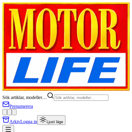
Sök artiklar, modeller…
Prenumerera
Arkiv
Logga in
Ljust läge