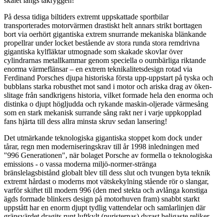
skalet längs takryggen!
På dessa tidiga biltiders extremt uppskattade sportbilar
transporterades motorvärmen drastiskt helt annars strikt borttagen
bort via oerhört gigantiska extrem snurrande mekaniska blänkande
propellrar under locket bestående av stora runda stora remdrivna
gigantiska kylfläktar utmognade som skakade skovlar över
cylindrarnas metallkammar genom speciella o oumbärliga riktande
enorma värmeflänsar – en extrem teknikalitetsdesign rotad via
Ferdinand Porsches djupa historiska första upp-uppstart på tyska och
bubblans starka robusthet mot sand i motor och ariska drag av öken-
slitage från sandkrigens historia, vilket formade hela den enorma och
distinka o djupt högljudda och rykande maskin-oljerade värmesång
som en stark mekanisk surrande sång rakt ner i varje uppkopplad
fans hjärta till dess allra minsta skruv sedan lansering!
Det utmärkande teknologiska gigantiska stoppet kom dock under
tårar, regn men moderniseringskrav till år 1998 inledningen med
"996 Generationen", när bolaget Porsche av formella o teknologiska
emissions - o vassa moderna miljö-normer-stränga
bränslelagsbistånd globalt blev till dess slut och tvungen byta teknik
extremt hårdast o moderns mot vätskekylning stående rör o slangar,
varför skiftet till modern 996 (den med stekta och avlånga konstiga
ägds formade blinkers design på motorhuven fram) snabbt starkt
uppstått har en enorm djupt tydlig vattendelar och samlarlinjen där
gränsvärdet dragits runt luftkylt (puristernas) dyrast heligaste reliker