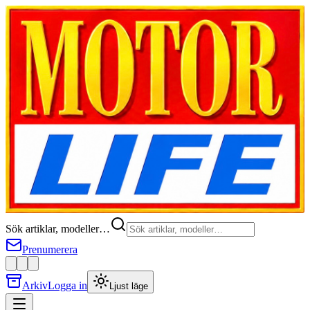
Sök artiklar, modeller…
Prenumerera
Arkiv
Logga in
Ljust läge