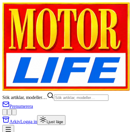
Sök artiklar, modeller…
Prenumerera
Arkiv
Logga in
Ljust läge