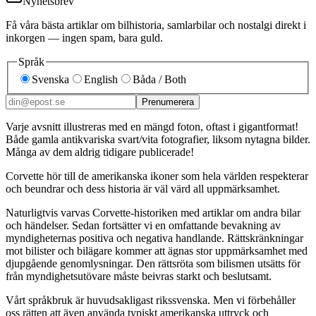
Nyhetsbrev
Få våra bästa artiklar om bilhistoria, samlarbilar och nostalgi direkt i
inkorgen — ingen spam, bara guld.
Språk
Svenska
English
Båda / Both
Prenumerera
Varje avsnitt illustreras med en mängd foton, oftast i gigantformat!
Både gamla antikvariska svart/vita fotografier, liksom nytagna bilder.
Många av dem aldrig tidigare publicerade!
Corvette hör till de amerikanska ikoner som hela världen respekterar
och beundrar och dess historia är väl värd all uppmärksamhet.
Naturligtvis varvas Corvette-historiken med artiklar om andra bilar
och händelser. Sedan fortsätter vi en omfattande bevakning av
myndigheternas positiva och negativa handlande. Rättskränkningar
mot bilister och bilägare kommer att ägnas stor uppmärksamhet med
djupgående genomlysningar. Den rättsröta som bilismen utsätts för
från myndighetsutövare måste beivras starkt och beslutsamt.
Vårt språkbruk är huvudsakligast rikssvenska. Men vi förbehåller
oss rätten att även använda typiskt amerikanska uttryck och