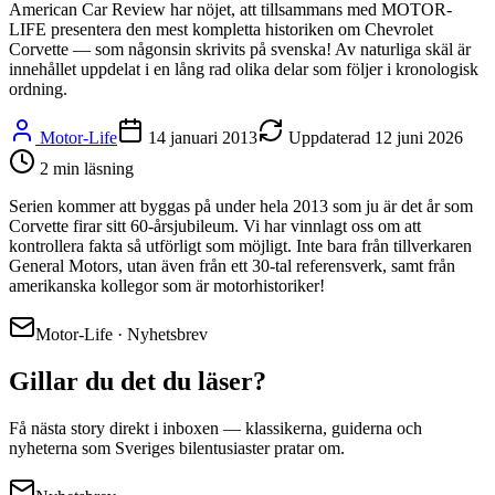
American Car Review har nöjet, att tillsammans med MOTOR-
LIFE presentera den mest kompletta historiken om Chevrolet
Corvette — som någonsin skrivits på svenska! Av naturliga skäl är
innehållet uppdelat i en lång rad olika delar som följer i kronologisk
ordning.
Motor-Life
14 januari 2013
Uppdaterad
12 juni 2026
2
min läsning
Serien kommer att byggas på under hela 2013 som ju är det år som
Corvette firar sitt 60-årsjubileum. Vi har vinnlagt oss om att
kontrollera fakta så utförligt som möjligt. Inte bara från tillverkaren
General Motors, utan även från ett 30-tal referensverk, samt från
amerikanska kollegor som är motorhistoriker!
Motor-Life · Nyhetsbrev
Gillar du det du läser?
Få nästa story direkt i inboxen — klassikerna, guiderna och
nyheterna som Sveriges bilentusiaster pratar om.