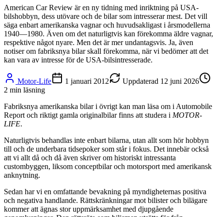
American Car Review är en ny tidning med inriktning på USA-
bilshobbyn, dess utövare och de bilar som intresserar mest. Det vill
säga enbart amerikanska vagnar och huvudsakligast i årsmodellerna
1940—1980. Även om det naturligtvis kan förekomma äldre vagnar,
respektive något nyare. Men det är mer undantagsvis. Ja, även
notiser om fabriksnya bilar skall förekomma, när vi bedömer att det
kan vara av intresse för de USA-bilsintresserade.
Motor-Life
1 januari 2012
Uppdaterad
12 juni 2026
2
min läsning
Fabriksnya amerikanska bilar i övrigt kan man läsa om i Automobile
Report och riktigt gamla originalbilar finns att studera i
MOTOR-
LIFE
.
Naturligtvis behandlas inte enbart bilarna, utan allt som hör hobbyn
till och de underbara tidsepoker som står i fokus. Det innebär också
att vi allt då och då även skriver om historiskt intressanta
custombyggen, liksom conceptbilar och motorsport med amerikansk
anknytning.
Sedan har vi en omfattande bevakning på myndigheternas positiva
och negativa handlande. Rättskränkningar mot bilister och bilägare
kommer att ägnas stor uppmärksamhet med djupgående