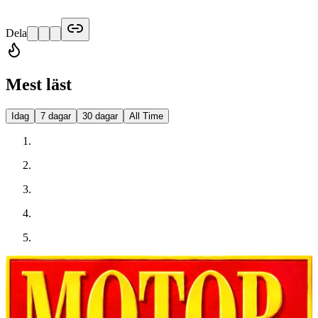
Dela
Mest läst
Idag
7 dagar
30 dagar
All Time