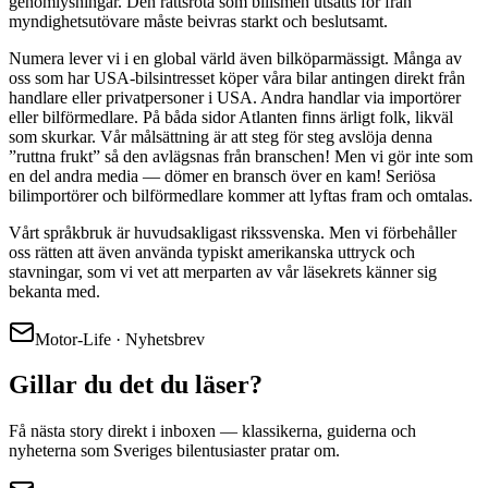
genomlysningar. Den rättsröta som bilismen utsätts för från
myndighetsutövare måste beivras starkt och beslutsamt.
Numera lever vi i en global värld även bilköparmässigt. Många av
oss som har USA-bilsintresset köper våra bilar antingen direkt från
handlare eller privatpersoner i USA. Andra handlar via importörer
eller bilförmedlare. På båda sidor Atlanten finns ärligt folk, likväl
som skurkar. Vår målsättning är att steg för steg avslöja denna
”ruttna frukt” så den avlägsnas från branschen! Men vi gör inte som
en del andra media — dömer en bransch över en kam! Seriösa
bilimportörer och bilförmedlare kommer att lyftas fram och omtalas.
Vårt språkbruk är huvudsakligast rikssvenska. Men vi förbehåller
oss rätten att även använda typiskt amerikanska uttryck och
stavningar, som vi vet att merparten av vår läsekrets känner sig
bekanta med.
Motor-Life · Nyhetsbrev
Gillar du det du läser?
Få nästa story direkt i inboxen — klassikerna, guiderna och
nyheterna som Sveriges bilentusiaster pratar om.