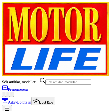
Sök artiklar, modeller…
Prenumerera
Arkiv
Logga in
Ljust läge