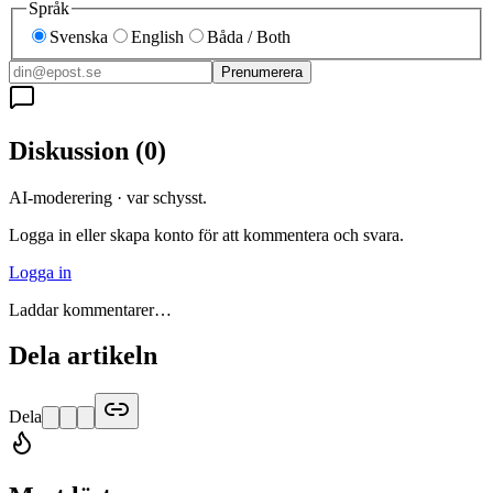
Språk
Svenska
English
Båda / Both
Prenumerera
Diskussion
(
0
)
AI-moderering · var schysst.
Logga in eller skapa konto för att kommentera och svara.
Logga in
Laddar kommentarer…
Dela artikeln
Dela