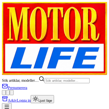
Sök artiklar, modeller…
Prenumerera
Arkiv
Logga in
Ljust läge