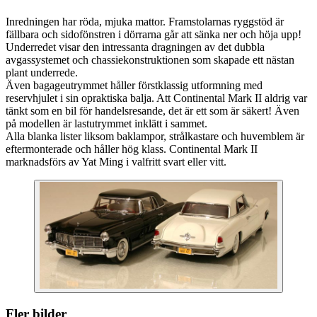
Inredningen har röda, mjuka mattor. Framstolarnas ryggstöd är
fällbara och sidofönstren i dörrarna går att sänka ner och höja upp!
Underredet visar den intressanta dragningen av det dubbla
avgassystemet och chassiekonstruktionen som skapade ett nästan
plant underrede.
Även bagageutrymmet håller förstklassig utformning med
reservhjulet i sin opraktiska balja. Att Continental Mark II aldrig var
tänkt som en bil för handelsresande, det är ett som är säkert! Även
på modellen är lastutrymmet inklätt i sammet.
Alla blanka lister liksom baklampor, strålkastare och huvemblem är
eftermonterade och håller hög klass. Continental Mark II
marknadsförs av Yat Ming i valfritt svart eller vitt.
Fler bilder