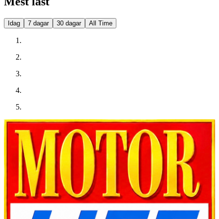
Mest läst
Idag
7 dagar
30 dagar
All Time