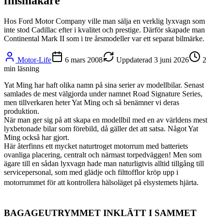
finsmakare
Hos Ford Motor Company ville man sälja en verklig lyxvagn som
inte stod Cadillac efter i kvalitet och prestige. Därför skapade man
Continental Mark II som i tre årsmodeller var ett separat bilmärke.
Motor-Life
6 mars 2008
Uppdaterad
3 juni 2026
2
min läsning
Yat Ming har haft olika namn på sina serier av modellbilar. Senast
samlades de mest välgjorda under namnet Road Signature Series,
men tillverkaren heter Yat Ming och så benämner vi deras
produktion.
När man ger sig på att skapa en modellbil med en av världens mest
lyxbetonade bilar som förebild, då gäller det att satsa. Något Yat
Ming också har gjort.
Här återfinns ett mycket naturtroget motorrum med batteriets
ovanliga placering, centralt och närmast torpedväggen! Men som
ägare till en sådan lyxvagn hade man naturligtvis alltid tillgång till
servicepersonal, som med glädje och filttofflor kröp upp i
motorrummet för att kontrollera hälsoläget på elsystemets hjärta.
BAGAGEUTRYMMET INKLÄTT I SAMMET