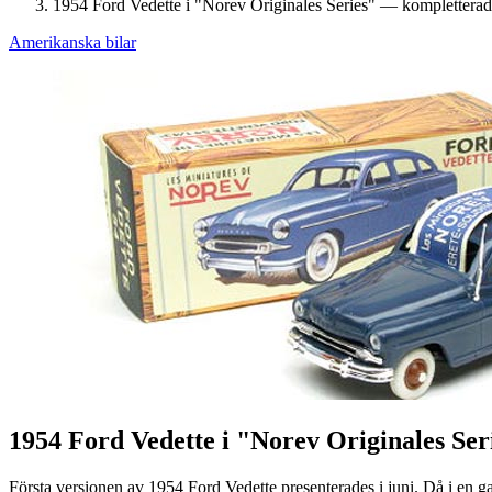
1954 Ford Vedette i "Norev Originales Series" — komplettera
Amerikanska bilar
1954 Ford Vedette i "Norev Originales Se
Första versionen av 1954 Ford Vedette presenterades i juni. Då i en 