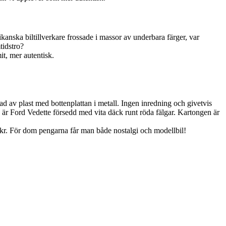
kanska biltillverkare frossade i massor av underbara färger, var
tidstro?
it, mer autentisk.
kad av plast med bottenplattan i metall. Ingen inredning och givetvis
en är Ford Vedette försedd med vita däck runt röda fälgar. Kartongen är
0 kr. För dom pengarna får man både nostalgi och modellbil!