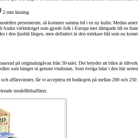
2
min läsning
ta modellen presenterats, så kommer samma bil i en ny kulör. Medan ameri
l Andra världskriget som gjorde folk i Europa mer dämpade till en fram
des i den ljusblå färgen, men definitivt är den mörkare blå som nu komm
serad på originalutgåvan från 50-talet. Det betyder att bilen är tillver
nderollen som hänger ut genom vindrutan. Som övriga bilar i den här seri
och affärsvinster, får vi acceptera ett butikspris på mellan 200 och 25
rterade modellbilsaffärer.