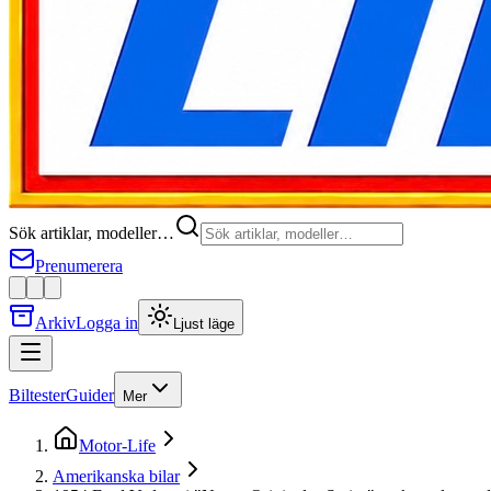
Sök artiklar, modeller…
Prenumerera
Arkiv
Logga in
Ljust läge
Biltester
Guider
Mer
Motor-Life
Amerikanska bilar