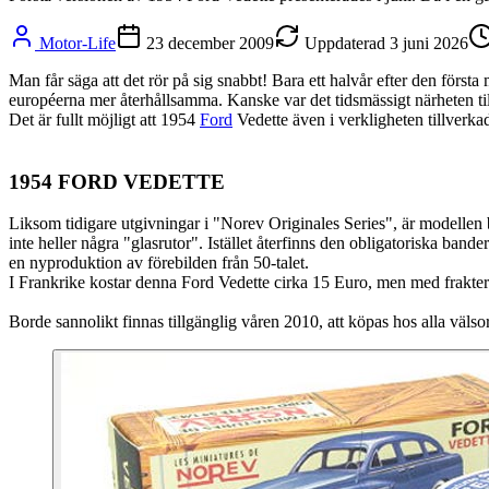
Motor-Life
23 december 2009
Uppdaterad
3 juni 2026
Man får säga att det rör på sig snabbt! Bara ett halvår efter den förs
européerna mer återhållsamma. Kanske var det tidsmässigt närheten til
Det är fullt möjligt att 1954
Ford
Vedette även i verkligheten tillverka
1954 FORD VEDETTE
Liksom tidigare utgivningar i "Norev Originales Series", är modellen ba
inte heller några "glasrutor". Istället återfinns den obligatoriska ba
en nyproduktion av förebilden från 50-talet.
I Frankrike kostar denna Ford Vedette cirka 15 Euro, men med frakter 
Borde sannolikt finnas tillgänglig våren 2010, att köpas hos alla välso