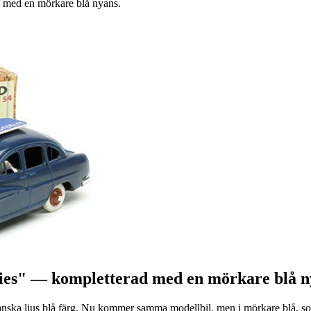
d med en mörkare blå nyans.
ries" — kompletterad med en mörkare blå n
ganska ljus blå färg. Nu kommer samma modellbil, men i mörkare blå, s